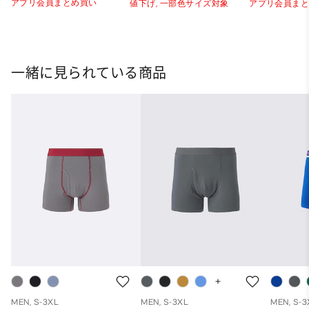
アプリ会員まとめ買い
値下げ,
一部色サイズ対象
アプリ会員ま
一緒に見られている商品
MEN, S-3XL
MEN, S-3XL
MEN, S-3