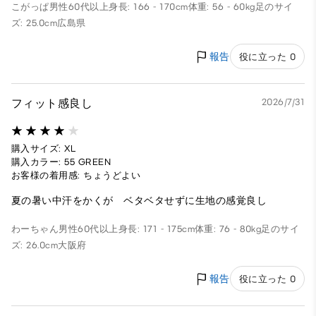
こがっぱ
男性
60代以上
身長: 166 - 170cm
体重: 56 - 60kg
足のサイ
ズ: 25.0cm
広島県
報告
役に立った 0
フィット感良し
2026/7/31
購入サイズ: XL
購入カラー: 55 GREEN
お客様の着用感: ちょうどよい
夏の暑い中汗をかくが ベタベタせずに生地の感覚良し
わーちゃん
男性
60代以上
身長: 171 - 175cm
体重: 76 - 80kg
足のサイ
ズ: 26.0cm
大阪府
報告
役に立った 0