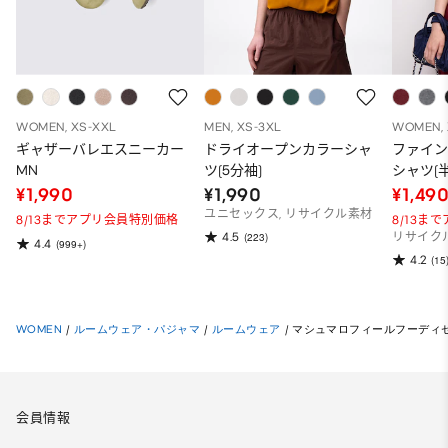
WOMEN, XS-XXL
MEN, XS-3XL
WOMEN, 
ギャザーバレエスニーカー
ドライオープンカラーシャ
ファイ
MN
ツ(5分袖)
シャツ(半
¥1,990
¥1,990
¥1,49
ユニセックス, リサイクル素材
8/13までアプリ会員特別価格
8/13ま
4.5
(223)
リサイク
4.4
(999+)
4.2
(15
WOMEN
/
ルームウェア・パジャマ
/
ルームウェア
/
マシュマロフィールフーディセッ
会員情報