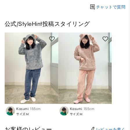
チャットで質問
公式/StyleHint投稿スタイリング
Kasumi
155cm
Kasumi
155cm
サイズ:M
サイズ:M
お客様のレビュー
レビューを書く