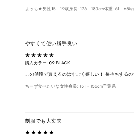
よっち★
男性
15 - 19歳
身長: 176 - 180cm
体重: 61 - 65kg
やすくて使い勝手良い
購入カラー: 09 BLACK
この値段で買えるのはすごく嬉しい！ 長持ちする
ちーず食べたいな
女性
身長: 151 - 155cm
千葉県
制服でも大丈夫