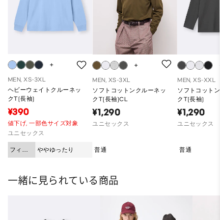
MEN, XS-3XL
MEN, XS-3XL
MEN, XS-XXL
ヘビーウェイトクルーネッ
ソフトコットンクルーネッ
ソフトコット
クT(長袖)
クT(長袖)CL
クT(長袖)
¥390
¥1,290
¥1,290
値下げ,
一部色サイズ対象
ユニセックス
ユニセックス
ユニセックス
フィッ
ややゆったり
普通
普通
ト
一緒に見られている商品