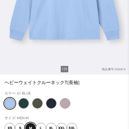
1
9
商品番号:355816
ヘビーウェイトクルーネックT(長袖)
カラー: 61 BLUE
サイズ: MEN M
XS
S
M
L
XL
XXL
3XL