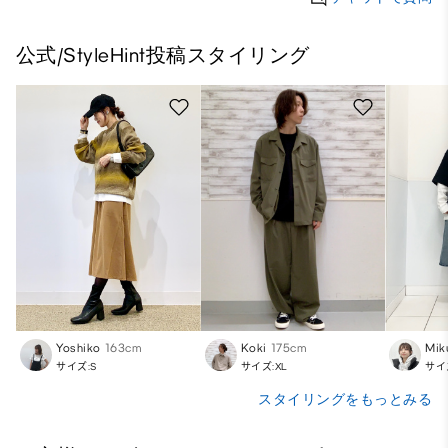
公式/StyleHint投稿スタイリング
Yoshiko
163cm
Koki
175cm
Mik
サイズ:S
サイズ:XL
サイ
スタイリングをもっとみる