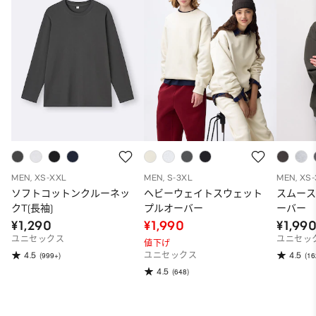
MEN, XS-XXL
MEN, S-3XL
MEN, XS
ソフトコットンクルーネッ
ヘビーウェイトスウェット
スムー
クT(長袖)
プルオーバー
ーバー
¥1,290
¥1,990
¥1,99
ユニセックス
ユニセッ
値下げ
4.5
4.5
(999+)
ユニセックス
(16
4.5
(648)