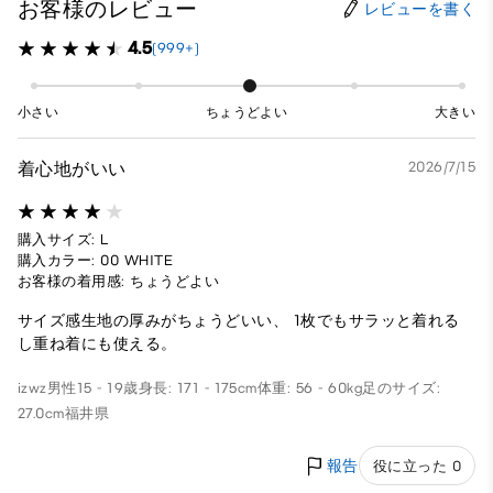
お客様のレビュー
レビューを書く
4.5
(999+)
小さい
ちょうどよい
大きい
着心地がいい
2026/7/15
購入サイズ: L
購入カラー: 00 WHITE
お客様の着用感: ちょうどよい
サイズ感生地の厚みがちょうどいい、 1枚でもサラッと着れる
し重ね着にも使える。
izwz
男性
15 - 19歳
身長: 171 - 175cm
体重: 56 - 60kg
足のサイズ:
27.0cm
福井県
報告
役に立った 0