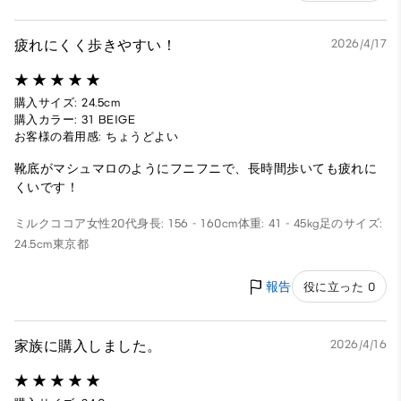
疲れにくく歩きやすい！
2026/4/17
購入サイズ: 24.5cm
購入カラー: 31 BEIGE
お客様の着用感: ちょうどよい
靴底がマシュマロのようにフニフニで、長時間歩いても疲れに
くいです！
ミルクココア
女性
20代
身長: 156 - 160cm
体重: 41 - 45kg
足のサイズ:
24.5cm
東京都
報告
役に立った 0
家族に購入しました。
2026/4/16