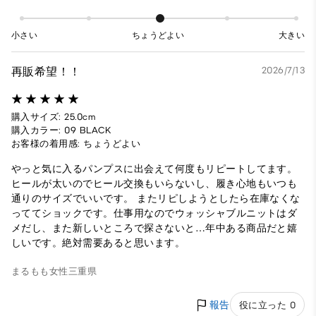
小さい
ちょうどよい
大きい
再販希望！！
2026/7/13
購入サイズ: 25.0cm
購入カラー: 09 BLACK
お客様の着用感: ちょうどよい
やっと気に入るパンプスに出会えて何度もリピートしてます。
ヒールが太いのでヒール交換もいらないし、履き心地もいつも
通りのサイズでいいです。 またリピしようとしたら在庫なくな
っててショックです。仕事用なのでウォッシャブルニットはダ
メだし、また新しいところで探さないと…年中ある商品だと嬉
しいです。絶対需要あると思います。
まるもも
女性
三重県
報告
役に立った 0