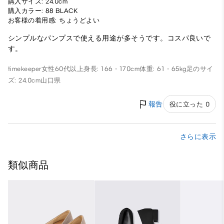
購入サイズ: 24.0cm
購入カラー: 88 BLACK
お客様の着用感: ちょうどよい
シンプルなパンプスで使える用途が多そうです。コスパ良いで
す。
timekeeper
女性
60代以上
身長: 166 - 170cm
体重: 61 - 65kg
足のサイ
ズ: 24.0cm
山口県
報告
役に立った 0
さらに表示
類似商品