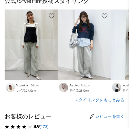
公式/StyleHint投稿スタイリング
Suzuka
161cm
Asuka
158cm
Yos
サイズ:24.0cm
サイズ:23.0cm
サイズ
スタイリングをもっとみる
お客様のレビュー
レビューを書く
3.9
(173)