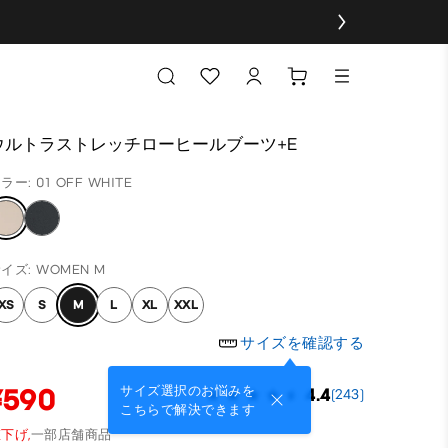
ウルトラストレッチローヒールブーツ+E
ラー: 01 OFF WHITE
イズ: WOMEN M
XS
S
M
L
XL
XXL
サイズを確認する
¥590
サイズ選択のお悩みを
4.4
(243)
こちらで解決できます
下げ,
一部店舗商品