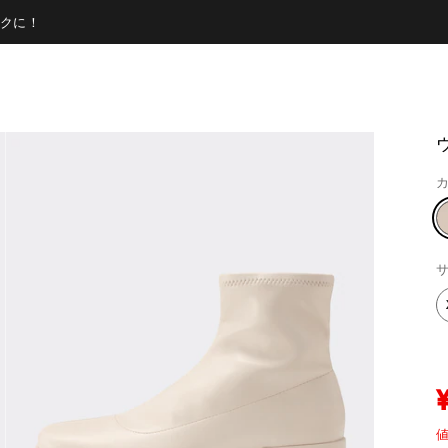
クに！
カ
サ
値