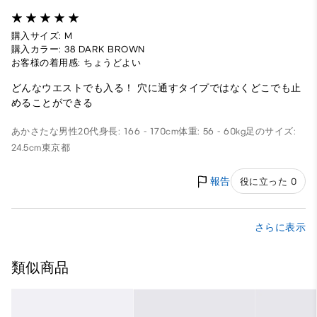
購入サイズ: M
購入カラー: 38 DARK BROWN
お客様の着用感: ちょうどよい
どんなウエストでも入る！ 穴に通すタイプではなくどこでも止
めることができる
あかさたな
男性
20代
身長: 166 - 170cm
体重: 56 - 60kg
足のサイズ:
24.5cm
東京都
報告
役に立った 0
さらに表示
類似商品