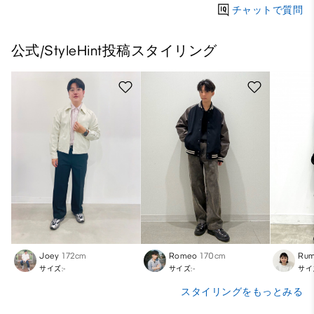
チャットで質問
公式/StyleHint投稿スタイリング
Joey
172cm
Romeo
170cm
Rum
サイズ:-
サイズ:-
サイ
スタイリングをもっとみる