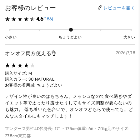
お客様のレビュー
レビューを書く
4.6
(186)
小さい
ちょうどよい
大きい
オンオフ両方使える👌
2026/7/18
購入サイズ: M
購入カラー: 30 NATURAL
お客様の着用感: ちょうどよい
デザイン性が良いのはもちろん、メッシュなので食べ過ぎやダ
イエット等で太ったり痩せたりしてもサイズ調整が要らないの
も魅力。 落ち着いた色合いで、オンオフどちらで使っても。ど
んなスタイルにもマッチします！
マングース
男性
40代
身長: 171 - 175cm
体重: 66 - 70kg
足のサイズ:
27.5cm
東京都