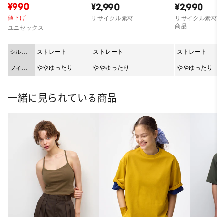
75.0cm)
¥990
¥2,990
¥2,990
値下げ
リサイクル素材
リサイクル素材
商品
ユニセックス
シルエ
ストレート
ストレート
ストレート
ット
フィッ
ややゆったり
ややゆったり
ややゆったり
ト
一緒に見られている商品