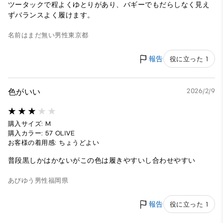
ツータックで程よくゆとりがあり、バギーでもだらしなく見え
ずバランスよく履けます。
名前はまだ無い
男性
東京都
報告
役に立った 1
色がいい
2026/2/9
購入サイズ: M
購入カラー: 57 OLIVE
お客様の着用感: ちょうどよい
普段黒しかはかないがこの色は履きやすいし合わせやすい
あびゆう
男性
福岡県
報告
役に立った 1