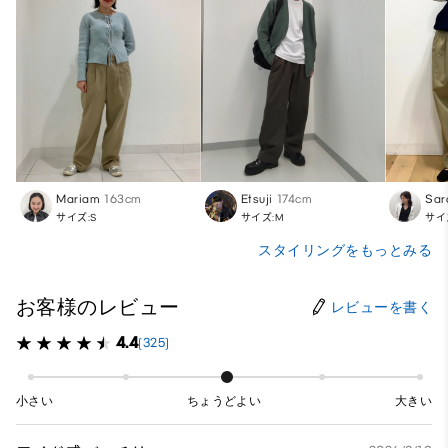
Mariam
163cm
Etsuji
174cm
Sar
サイズ:S
サイズ:M
サイ
スタイリングをもっとみる
お客様のレビュー
レビューを書く
4.4
(325)
小さい
ちょうどよい
大きい