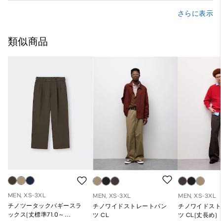
さらに表示
類似商品
MEN, XS-3XL
MEN, XS-3XL
MEN, XS-3XL
チノツータックバギースラ
チノワイドストレートパン
チノワイドス
ックス(丈標準71.0～
ツ CL
ツ CL(丈長め)