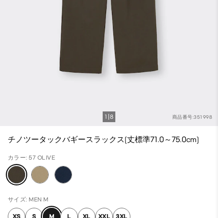
1
8
商品番号:351998
チノツータックバギースラックス(丈標準71.0～75.0cm)
カラー: 57 OLIVE
サイズ: MEN M
XS
S
M
L
XL
XXL
3XL