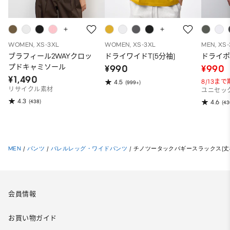
WOMEN, XS-3XL
WOMEN, XS-3XL
MEN, XS
ブラフィール2WAYクロッ
ドライワイドT(5分袖)
ドライポ
プドキャミソール
¥990
¥990
¥1,490
8/13ま
4.5
(999+)
リサイクル素材
ユニセッ
4.3
(438)
4.6
(43
MEN
/
パンツ
/
バレルレッグ・ワイドパンツ
/
チノツータックバギースラックス(丈標準7
会員情報
お買い物ガイド