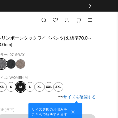
ヘリンボーンタックワイドパンツ(丈標準70.0～
4.0cm)
ラー: 07 GRAY
イズ: WOMEN M
XS
S
M
L
XL
XXL
3XL
サイズを確認する
正(股下)
サイズ選択のお悩みを
こちらで解決できます