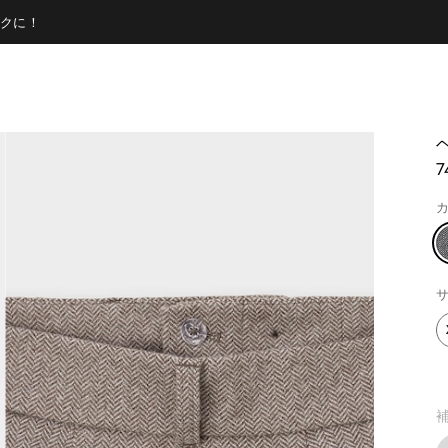
クに！
7
カ
サ
補