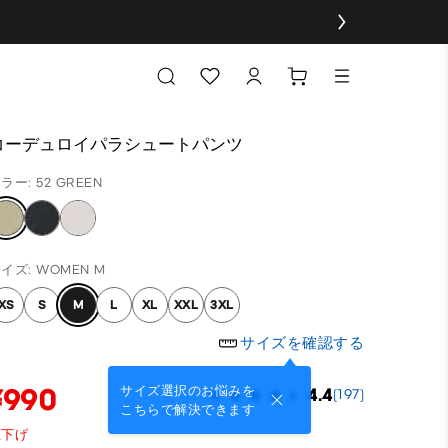
コーデュロイパラシュートパンツ
ラー: 52 GREEN
イズ: WOMEN M
XS
S
M
L
XL
XXL
3XL
サイズを確認する
¥990
サイズ選択のお悩みを
4.4
(197)
こちらで解決できます
値下げ