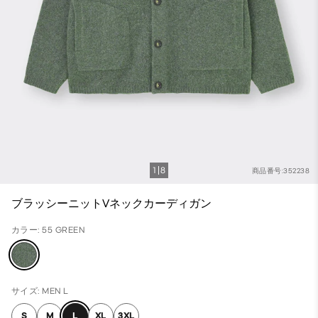
1
8
商品番号:352238
ブラッシーニットVネックカーディガン
カラー: 55 GREEN
サイズ: MEN L
S
M
L
XL
3XL