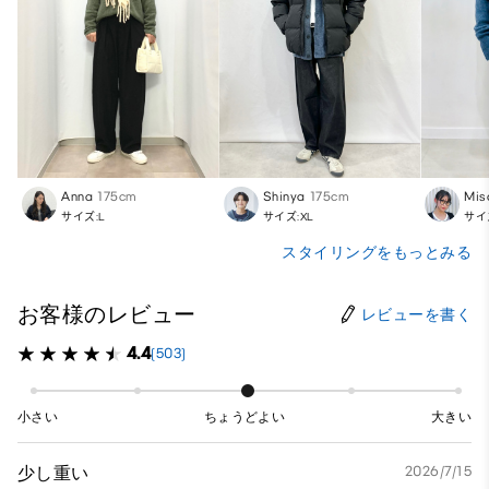
Anna
175cm
Shinya
175cm
Mis
サイズ:L
サイズ:XL
サイ
スタイリングをもっとみる
お客様のレビュー
レビューを書く
4.4
(503)
小さい
ちょうどよい
大きい
少し重い
2026/7/15