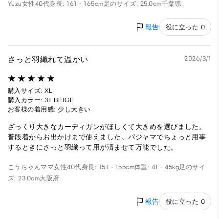
Yuzu
女性
40代
身長: 161 - 165cm
足のサイズ: 25.0cm
千葉県
報告
役に立った 0
さっと羽織れて温かい
2026/3/1
購入サイズ: XL
購入カラー: 31 BEIGE
お客様の着用感: 少し大きい
ざっくり大きなカーディガンがほしくて大きめを選びました。
普段着からお出かけまで使えました。パジャマでちょっと用事
するときにさっと羽織って用が済ませて万能でした。
こうちゃんママ
女性
40代
身長: 151 - 155cm
体重: 41 - 45kg
足のサイ
ズ: 23.0cm
大阪府
報告
役に立った 0