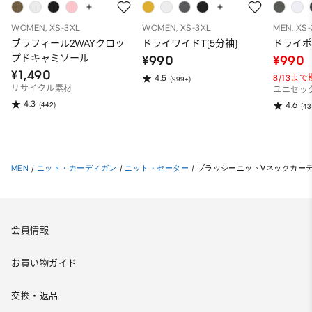
WOMEN, XS-3XL
WOMEN, XS-3XL
MEN, XS
ブラフィール2WAYクロッ
ドライワイドT(5分袖)
ドライポ
プドキャミソール
¥990
¥990
¥1,490
8/13ま
4.5
(999+)
リサイクル素材
ユニセッ
4.3
(442)
4.6
(43
MEN
/
ニット・カーディガン
/
ニット・セーター
/
ブラッシーニットVネックカー
会員情報
お買い物ガイド
交換・返品