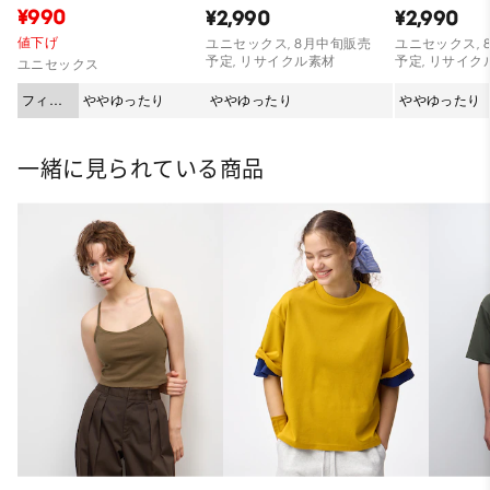
¥990
¥2,990
¥2,990
値下げ
ユニセックス, 8月中旬販売
ユニセックス, 
予定, リサイクル素材
予定, リサイク
ユニセックス
フィッ
ややゆったり
ややゆったり
ややゆったり
ト
一緒に見られている商品