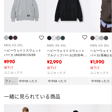
MEN, XS-3XL
MEN, XS-3XL
MEN, XS-3XL
ヘビーウェイトスウェット
ヘビーウェイトスウェット
ヘビーウェイ
パーカ UNDERCOVER
フルジップパーカ(2025年度
パーカ(長袖)(
冬商品)
可能)(2025年
¥990
¥2,990
¥1,990
値下げ
値下げ
値下げ
ユニセックス
ユニセックス
ユニセックス
フィッ
ややゆったり
ややゆったり
ややゆったり
ト
一緒に見られている商品