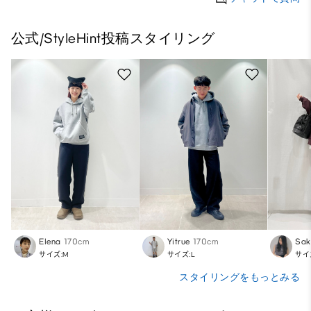
公式/StyleHint投稿スタイリング
Elena
170cm
Yitrue
170cm
Sak
サイズ:M
サイズ:L
サイ
スタイリングをもっとみる