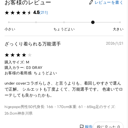
お客様のレビュー
レビューを書く
4.5
(211)
小さい
ちょうどよい
大きい
ざっくり着られる万能選手
2026/1/21
購入サイズ: M
購入カラー: 03 GRAY
お客様の着用感: ちょうどよい
under coverコラボらしさ、と言うよりも、着回しやすさで選ん
で正解。 シルエットも丁度よくて、万能選手です。 色違いでロ
ーテしても良かったかも。
higepapa
男性
50代
身長: 166 - 170cm
体重: 61 - 65kg
足のサイズ:
26.0cm
神奈川県
報告
役に立った 0