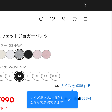
スウェットジョガーパンツ
ラー: 03 GRAY
イズ: WOMEN M
XS
S
M
L
XL
XXL
3XL
サイズを確認する
¥990
サイズ選択のお悩みを
4.4
(999+)
こちらで解決できます
値下げ