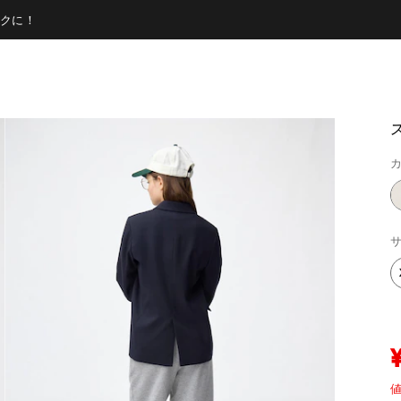
クに！
カ
サ