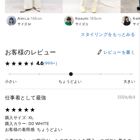
Aimi_a
165cm
Kasumi
155cm
Kei
サイズ:M
サイズ:S
サイ
スタイリングをもっとみる
お客様のレビュー
レビューを書く
4.6
(999+)
小さい
ちょうどよい
大きい
仕事着として最強
2026/8/4
購入サイズ: XL
購入カラー: 00 WHITE
お客様の着用感: ちょうどよい