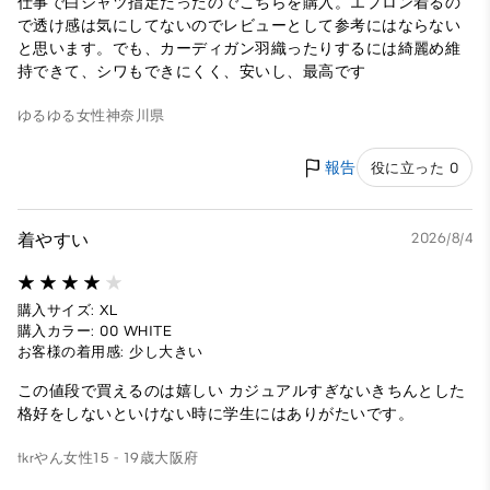
仕事で白シャツ指定だったのでこちらを購入。エプロン着るの
で透け感は気にしてないのでレビューとして参考にはならない
と思います。でも、カーディガン羽織ったりするには綺麗め維
持できて、シワもできにくく、安いし、最高です
ゆるゆる
女性
神奈川県
報告
役に立った 0
着やすい
2026/8/4
購入サイズ: XL
購入カラー: 00 WHITE
お客様の着用感: 少し大きい
この値段で買えるのは嬉しい カジュアルすぎないきちんとした
格好をしないといけない時に学生にはありがたいです。
tkrやん
女性
15 - 19歳
大阪府