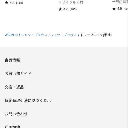
一部店舗
4.4
(488)
リサイクル素材
4.5
(40
4.6
(105)
WOMEN
/
シャツ・ブラウス
/
シャツ・ブラウス
/
ドレープシャツ(半袖)
会員情報
お買い物ガイド
交換・返品
特定商取引法に基づく表示
お問い合わせ
利用規約