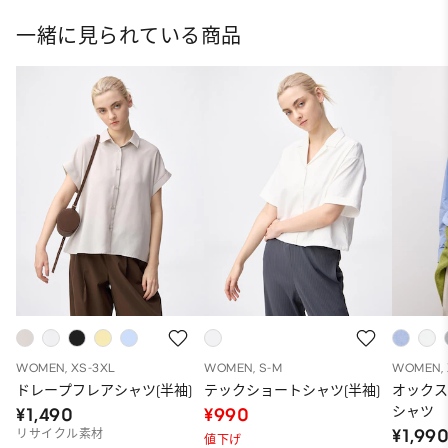
一緒に見られている商品
WOMEN, XS-3XL
WOMEN, S-M
WOMEN, 
ドレープフレアシャツ(半袖)
テックショートシャツ(半袖)
オック
シャツ
¥1,490
¥990
¥1,99
リサイクル素材
値下げ