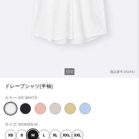
1
10
商品番号:352931
ドレープシャツ(半袖)
カラー: 00 WHITE
サイズ: WOMEN M
XS
S
M
L
XL
XXL
3XL