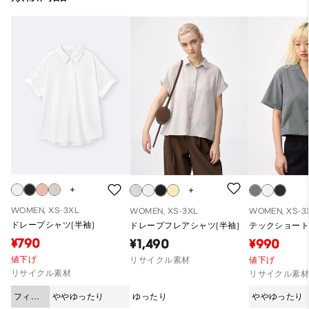
WOMEN, XS-3XL
WOMEN, XS-3XL
WOMEN, XS-3
ドレープシャツ(半袖)
ドレープフレアシャツ(半袖)
テックショート
¥790
¥1,490
¥990
値下げ
リサイクル素材
値下げ
リサイクル素材
リサイクル素
フィッ
ややゆったり
ゆったり
ややゆったり
ト