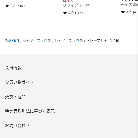
値下げ
一部店舗
4.4
(488)
リサイクル素材
4.5
(40
4.6
(105)
WOMEN
/
シャツ・ブラウス
/
シャツ・ブラウス
/
ドレープシャツ(半袖)
会員情報
お買い物ガイド
交換・返品
特定商取引法に基づく表示
お問い合わせ