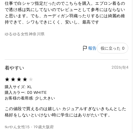
仕事で白シャツ指定だったのでこちらを購入。エプロン着るの
で透け感は気にしてないのでレビューとして参考にはならない
と思います。でも、カーディガン羽織ったりするには綺麗め維
持できて、シワもできにくく、安いし、最高です
ゆるゆる
女性
神奈川県
報告
役に立った 0
着やすい
2026/8/4
購入サイズ: XL
購入カラー: 00 WHITE
お客様の着用感: 少し大きい
この値段で買えるのは嬉しい カジュアルすぎないきちんとした
格好をしないといけない時に学生にはありがたいです。
tkrやん
女性
15 - 19歳
大阪府