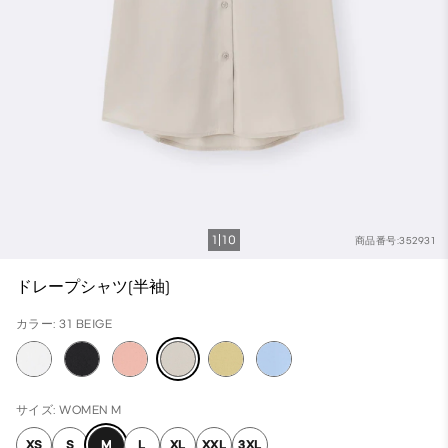
1
10
商品番号:352931
ドレープシャツ(半袖)
カラー: 31 BEIGE
サイズ: WOMEN M
XS
S
M
L
XL
XXL
3XL