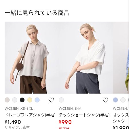
一緒に見られている商品
WOMEN, XS-3XL
WOMEN, S-M
WOMEN, 
ドレープフレアシャツ(半袖)
テックショートシャツ(半袖)
オック
シャツ
¥1,490
¥990
¥1,99
リサイクル素材