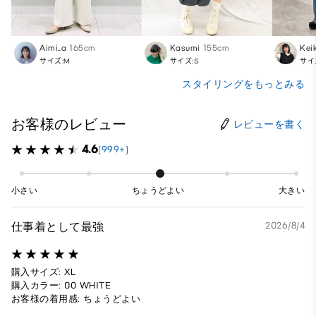
Aimi_a
165cm
Kasumi
155cm
Kei
サイズ:M
サイズ:S
サイ
スタイリングをもっとみる
お客様のレビュー
レビューを書く
4.6
(999+)
小さい
ちょうどよい
大きい
仕事着として最強
2026/8/4
購入サイズ: XL
購入カラー: 00 WHITE
お客様の着用感: ちょうどよい