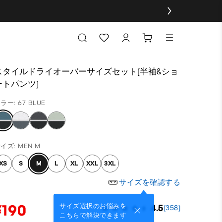
スタイルドライオーバーサイズセット(半袖&ショ
ートパンツ)
ラー: 67 BLUE
イズ: MEN M
XS
S
M
L
XL
XXL
3XL
サイズを確認する
¥190
サイズ選択のお悩みを
4.5
(358)
こちらで解決できます