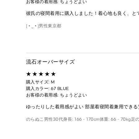
お客様の着用感: ちょうどよい
彼氏の寝間着用に購入しました！着心地も良く、と
(⁠•⁠‿⁠•⁠)
男性
東京都
流石オーバーサイズ
購入サイズ: M
購入カラー: 67 BLUE
お客様の着用感: ちょうどよい
ゆったりした着用感がよい 部屋着寝間着兼用できる
のらぬこ
男性
30代
身長: 166 - 170cm
体重: 66 - 70kg
足の