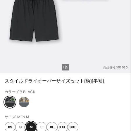
1
5
商品番号:353080
スタイルドライオーバーサイズセット(柄)(半袖)
カラー: 09 BLACK
サイズ: MEN M
XS
S
M
L
XL
XXL
3XL