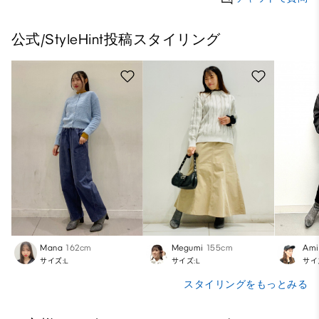
公式/StyleHint投稿スタイリング
Mana
162cm
Megumi
155cm
Ami
サイズ:L
サイズ:L
サイ
スタイリングをもっとみる