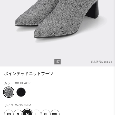
1
7
商品番号:355834
ポインテッドニットブーツ
カラー: 88 BLACK
サイズ: WOMEN M
XS
S
M
L
XL
XXL