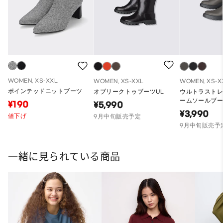
WOMEN, XS-XXL
WOMEN, XS-XXL
WOMEN, XS-X
ポインテッドニットブーツ
オブリークトゥブーツUL
ウルトラスト
ームソールブー
¥190
¥5,990
¥3,990
値下げ
9月中旬販売予定
9月中旬販売予
一緒に見られている商品