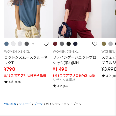
WOMEN, XS-3XL
WOMEN, XS-3XL
WOMEN, 
コットンスムースクルーネ
ファインゲージニットポロ
スウェ
ックT
シャツ(半袖)MN
ブフルジ
ーパー
¥790
¥1,490
¥3,99
ット）
8/13までアプリ会員特別価格
8/13までアプリ会員特別価格
4.9
(10
リサイクル素材
4.5
(999+)
4.2
(14)
WOMEN
/
シューズ
/
ブーツ
/
ポインテッドニットブーツ