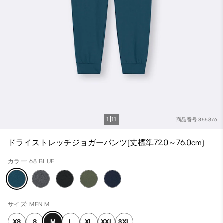
1
11
商品番号:355876
ドライストレッチジョガーパンツ(丈標準72.0～76.0cm)
カラー: 68 BLUE
サイズ: MEN M
XS
S
M
L
XL
XXL
3XL