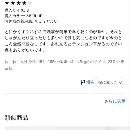
購入サイズ: S
購入カラー: 68 BLUE
お客様の着用感: ちょうどよい
とにかくすぐ汚すので洗濯が簡単で早く乾くのが条件。それと
しゃがんだり立ったりも多いので膝も気になるのですが今のと
ころ全然問題なしです。あれ見るとテンション下がるのでその
点もありがたいです。
ねこねこ
女性
身長: 151 - 155cm
体重: 41 - 45kg
足のサイズ: 23.0cm
東
京都
報告
役に立った 0
さらに表示
類似商品