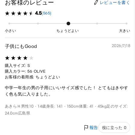
お客様のレビュー
レビューを書く
4.5
(565)
小さい
ちょうどよい
大きい
子供にもGood
2026/7/18
購入サイズ: S
購入カラー: 56 OLIVE
お客様の着用感: ちょうどよい
中学一年生の男の子用にいいサイズ感でした！ とてもはきやす
く色も気に入りました。
あきらＨ
男性
10 - 14歳
身長: 141 - 150cm
体重: 41 - 45kg
足のサイズ:
24.0cm
広島県
報告
役に立った 0