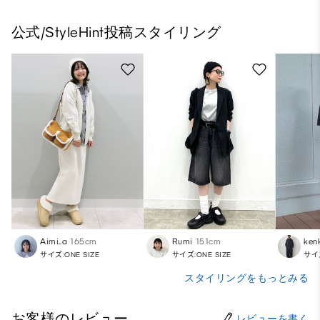
公式/StyleHint投稿スタイリング
Aimi_a
165cm
Rumi
151cm
ken
サイズ:ONE SIZE
サイズ:ONE SIZE
サイズ
スタイリングをもっとみる
お客様のレビュー
レビューを書く