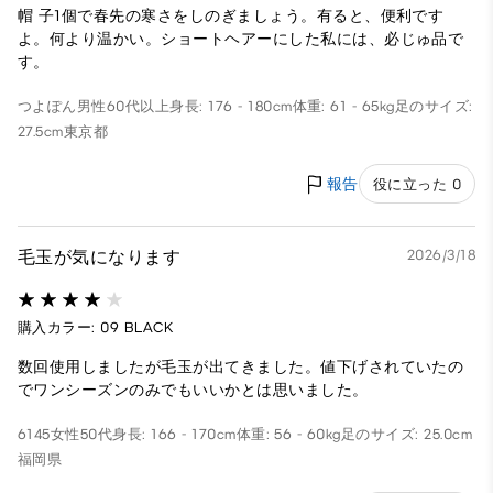
帽 子1個で春先の寒さをしのぎましょう。有ると、便利です
よ。何より温かい。ショートヘアーにした私には、必じゅ品で
す。
つよぽん
男性
60代以上
身長: 176 - 180cm
体重: 61 - 65kg
足のサイズ:
27.5cm
東京都
報告
役に立った 0
毛玉が気になります
2026/3/18
購入カラー: 09 BLACK
数回使用しましたが毛玉が出てきました。値下げされていたの
でワンシーズンのみでもいいかとは思いました。
6145
女性
50代
身長: 166 - 170cm
体重: 56 - 60kg
足のサイズ: 25.0cm
福岡県