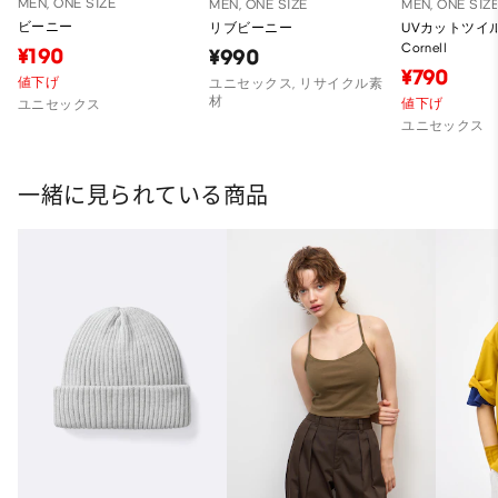
MEN, ONE SIZE
MEN, ONE SIZE
MEN, ONE SIZ
ビーニー
リブビーニー
UVカットツイ
Cornell
¥190
¥990
¥790
値下げ
ユニセックス, リサイクル素
材
値下げ
ユニセックス
ユニセックス
一緒に見られている商品