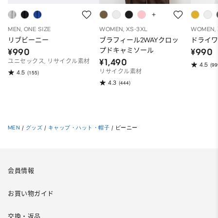
MEN, ONE SIZE
WOMEN, XS-3XL
WOMEN, 
リブビーニー
ブラフィール2WAYクロッ
ドライワ
プドキャミソール
¥990
¥990
¥1,490
ユニセックス, リサイクル素材
4.5
(99
リサイクル素材
4.5
(155)
4.3
(444)
MEN
/
グッズ
/
キャップ・ハット・帽子
/
ビーニー
会員情報
お買い物ガイド
交換・返品