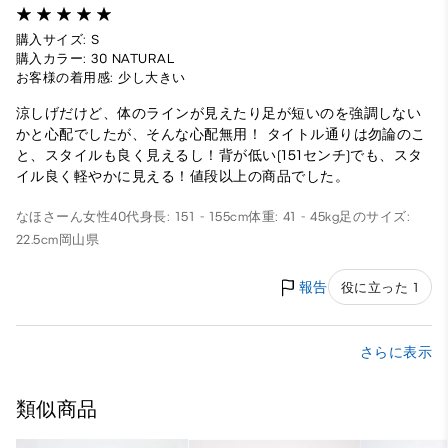
購入サイズ: S
購入カラー: 30 NATURAL
お客様の着用感: 少し大きい
涼しげだけど、体のラインが見えたり足が短いのを強調しない
かと心配でしたが、そんな心配無用！ タイトル通りは勿論のこ
と、スタイルも良く見えるし！背が低い(151センチ)でも、スタ
イル良く軽やかに見える！値段以上の商品でした。
なほさーん
女性
40代
身長: 151 - 155cm
体重: 41 - 45kg
足のサイズ:
22.5cm
岡山県
報告
役に立った 1
さらに表示
類似商品