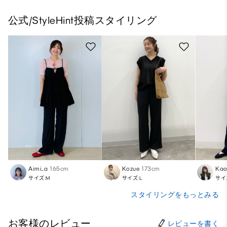
公式/StyleHint投稿スタイリング
Aimi_a
165cm
Kozue
173cm
Kao
サイズ:M
サイズ:L
サイ
スタイリングをもっとみる
お客様のレビュー
レビューを書く