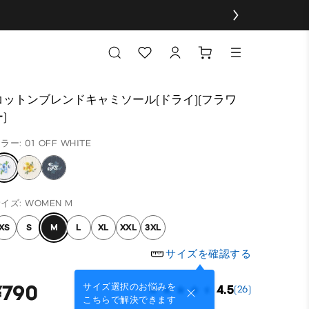
コットンブレンドキャミソール(ドライ)(フラワ
)
ラー: 01 OFF WHITE
イズ: WOMEN M
XS
S
M
L
XL
XXL
3XL
サイズを確認する
¥790
サイズ選択のお悩みを
4.5
(26)
こちらで解決できます