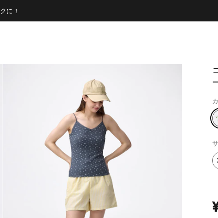
クに！
ー
カ
サ