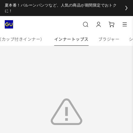
夏本番！バルーンパンツなど、人気の商品が期間限定でおトク
に！
（カップ付きインナー）
インナートップス
ブラジャー
シ