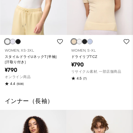
WOMEN, XS-3XL
WOMEN, S-XL
スタイルドライUネックT(半袖)
ドライリブTCZ
(汗取り付き)
¥790
¥790
リサイクル素材, 一部店舗商品
オンライン商品
4.5
(7)
4.4
(508)
インナー（長袖）