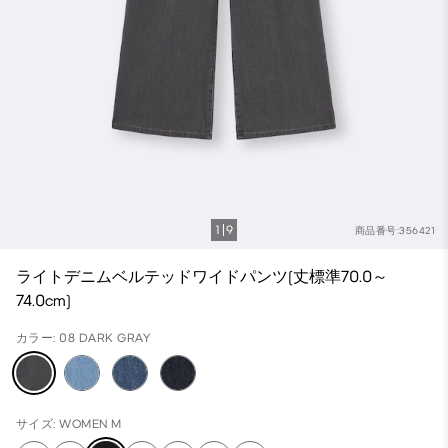
1
9
商品番号:356421
ライトデニムベルテッドワイドパンツ(丈標準70.0～
74.0cm)
カラー: 08 DARK GRAY
サイズ: WOMEN M