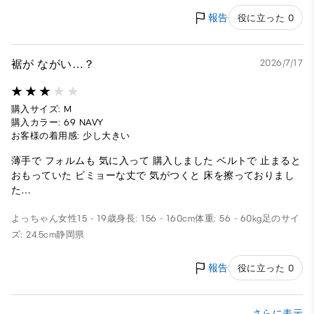
報告
役に立った 0
裾が ながい…？
2026/7/17
購入サイズ: M
購入カラー: 69 NAVY
お客様の着用感: 少し大きい
薄手で フォルムも 気に入って 購入しました ベルトで 止まると
おもっていた ビミョーな丈で 気がつくと 床を擦っておりまし
た…
よっちゃん
女性
15 - 19歳
身長: 156 - 160cm
体重: 56 - 60kg
足のサイ
ズ: 24.5cm
静岡県
報告
役に立った 0
さらに表示