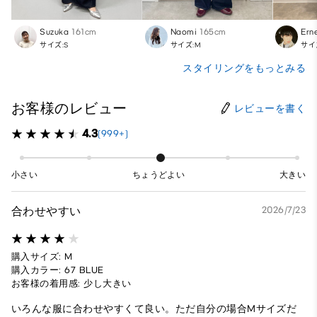
Suzuka
161cm
Naomi
165cm
Ern
サイズ:S
サイズ:M
サイ
スタイリングをもっとみる
お客様のレビュー
レビューを書く
4.3
(999+)
小さい
ちょうどよい
大きい
合わせやすい
2026/7/23
購入サイズ: M
購入カラー: 67 BLUE
お客様の着用感: 少し大きい
いろんな服に合わせやすくて良い。ただ自分の場合Mサイズだ