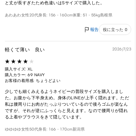
と丈が長すぎたため色違いはSサイズで購入した。
あわあわ
女性
20代
身長: 156 - 160cm
体重: 51 - 55kg
島根県
報告
役に立った 0
軽くて薄い 良い
2026/7/23
購入サイズ: XL
購入カラー: 69 NAVY
お客様の着用感: ちょうどよい
少しでも細くみえるようネイビーの普段サイズを購入しまし
た。お腹から下半身太め。身体のLINEが上手く隠れます。ただ
私は腰周りにお肉がたっぷりついているので後ろゴムが楽なん
ですが、それが逆にふっくらと見えます。なので腰周りが隠れ
る上着やブラウスをきて隠しています。
ゆゆゆゆ
女性
50代
身長: 166 - 170cm
新潟県