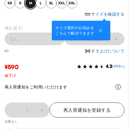
XS
S
M
L
XL
XXL
3XL
サイズを確認する
サイズ選択のお悩みを
補正(股下)
こちらで解決できます
なし
レングス未選択
すそ上げについて
¥0
¥590
4.3
(999+)
値下げ
再入荷通知をご利用いただけます
1
再入荷通知を登録する
在庫なし