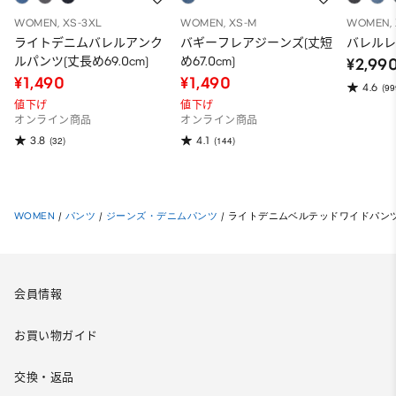
WOMEN, XS-3XL
WOMEN, XS-M
WOMEN, 
ライトデニムバレルアンク
バギーフレアジーンズ(丈短
バレル
ルパンツ(丈長め69.0cm)
め67.0cm)
¥2,99
¥1,490
¥1,490
4.6
(99
値下げ
値下げ
オンライン商品
オンライン商品
3.8
4.1
(32)
(144)
WOMEN
/
パンツ
/
ジーンズ・デニムパンツ
/
ライトデニムベルテッドワイドパンツ(丈標
会員情報
お買い物ガイド
交換・返品