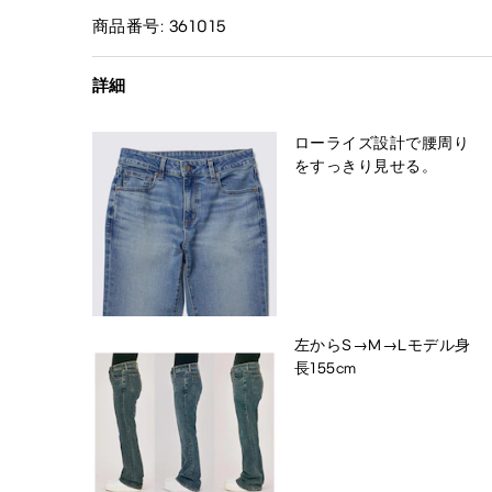
商品番号: 361015
詳細
ローライズ設計で腰周り
をすっきり見せる。
左からS→M→Lモデル身
長155cm