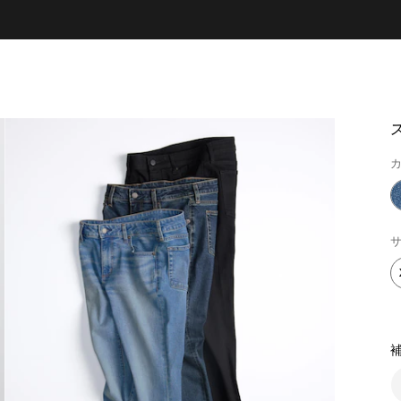
カ
サ
補