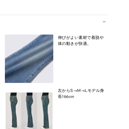
伸びがよい素材で着脱や
体の動きが快適。
左からS→M→Lモデル身
長166cm