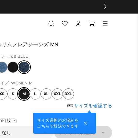
スリムフレアジーンズ MN
ラー: 68 BLUE
イズ: WOMEN M
XS
S
M
L
XL
XXL
3XL
サイズを確認する
正(股下)
サイズ選択のお悩みを
こちらで解決できます
なし
レングス未選択