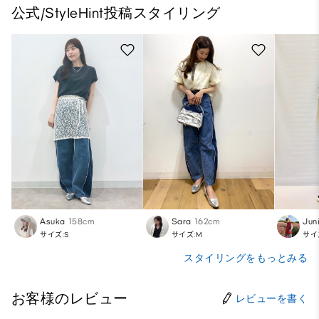
公式/StyleHint投稿スタイリング
Asuka
158cm
Sara
162cm
Jun
サイズ:S
サイズ:M
サイ
スタイリングをもっとみる
お客様のレビュー
レビューを書く