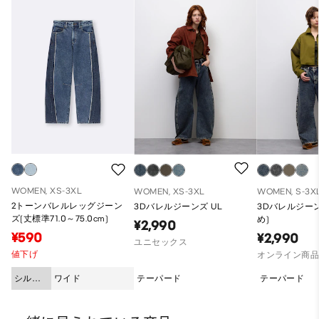
WOMEN, XS-3XL
WOMEN, XS-3XL
WOMEN, S-3X
2トーンバレルレッグジーン
3Dバレルジーンズ UL
3Dバレルジーン
ズ(丈標準71.0～75.0cm)
め)
¥2,990
¥590
¥2,990
ユニセックス
値下げ
オンライン商
シルエ
ワイド
テーパード
テーパード
ット