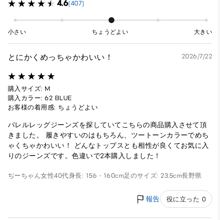
4.6
(407)
小さい
ちょうどよい
大きい
とにかくめっちゃかわいい！
2026/7/22
購入サイズ: M
購入カラー: 62 BLUE
お客様の着用感: ちょうどよい
バレルレッグジーンズを探していてこちらの商品購入させて頂
きました。 履きやすいのはもちろん、ツートーンカラーでめち
ゃくちゃかわいい！ どんなトップスとも相性が良くてお気に入
りのジーンズです。色違いで2本購入しました！
ぢーちゃん
女性
40代
身長: 156 - 160cm
足のサイズ: 23.5cm
長野県
報告
役に立った 0