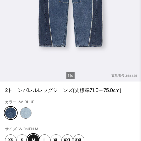
1
6
商品番号:356425
2トーンバレルレッグジーンズ(丈標準71.0～75.0cm)
カラー: 66 BLUE
サイズ: WOMEN M
XS
S
M
L
XL
XXL
3XL