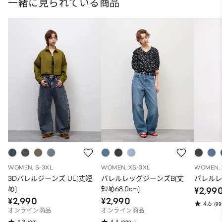
一緒に見られている商品
WOMEN, S-3XL
WOMEN, XS-3XL
WOMEN, 
3Dバレルジーンズ UL(丈短
バレルレッグジーンズB(丈
バレル
め)
短め68.0cm)
¥2,99
¥2,990
¥2,990
4.6
(99
オンライン商品
オンライン商品
4.3
4.4