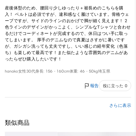
産後体型のため、腰回り少しゆったり＋裾長めのこちらを購
入！ ベルトは必須ですが、違和感なく履けています。骨格ウェ
ーブですが、サイドのラインのおかげで脚が細く見えます！ 2
色ラインのデザインがかっこよく、シンプルなTシャツと合わせ
るだけでコーディネートが完成するので、休日はつい手に取っ
てしまいます。 厚手のデニムなので真夏はさすがに暑いです
が、ガシガシ洗っても丈夫ですし、いい感じの経年変化（色落
ち）も楽しめて最高です！また似たような雰囲気のデニムがあ
ったらぜひ購入したいです！
hanako
女性
30代
身長: 156 - 160cm
体重: 46 - 50kg
埼玉県
報告
役に立った 0
さらに表示
類似商品