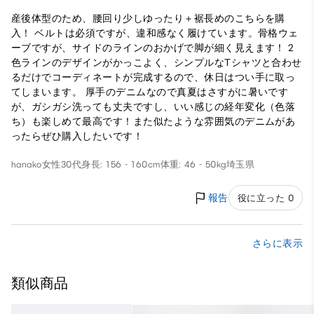
産後体型のため、腰回り少しゆったり＋裾長めのこちらを購
入！ ベルトは必須ですが、違和感なく履けています。骨格ウェ
ーブですが、サイドのラインのおかげで脚が細く見えます！ 2
色ラインのデザインがかっこよく、シンプルなTシャツと合わせ
るだけでコーディネートが完成するので、休日はつい手に取っ
てしまいます。 厚手のデニムなので真夏はさすがに暑いです
が、ガシガシ洗っても丈夫ですし、いい感じの経年変化（色落
ち）も楽しめて最高です！また似たような雰囲気のデニムがあ
ったらぜひ購入したいです！
hanako
女性
30代
身長: 156 - 160cm
体重: 46 - 50kg
埼玉県
報告
役に立った 0
さらに表示
類似商品