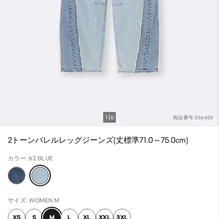
1
6
商品番号:356425
2トーンバレルレッグジーンズ(丈標準71.0～75.0cm)
カラー: 62 BLUE
サイズ: WOMEN M
XS
S
M
L
XL
XXL
3XL