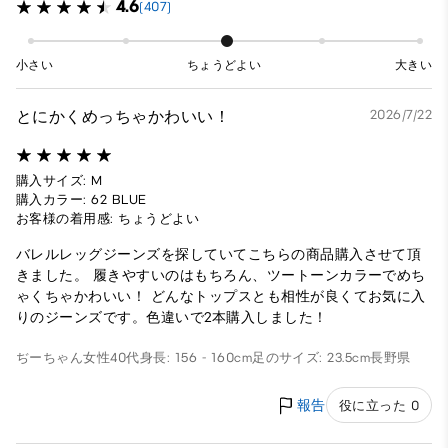
4.6
(407)
小さい
ちょうどよい
大きい
とにかくめっちゃかわいい！
2026/7/22
購入サイズ: M
購入カラー: 62 BLUE
お客様の着用感: ちょうどよい
バレルレッグジーンズを探していてこちらの商品購入させて頂
きました。 履きやすいのはもちろん、ツートーンカラーでめち
ゃくちゃかわいい！ どんなトップスとも相性が良くてお気に入
りのジーンズです。色違いで2本購入しました！
ぢーちゃん
女性
40代
身長: 156 - 160cm
足のサイズ: 23.5cm
長野県
報告
役に立った 0