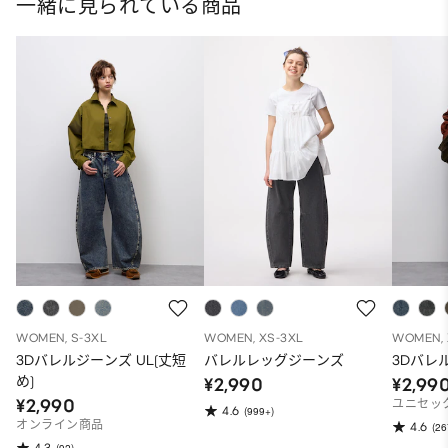
一緒に見られている商品
WOMEN, S-3XL
WOMEN, XS-3XL
WOMEN, 
3Dバレルジーンズ UL(丈短
バレルレッグジーンズ
3Dバレ
め)
¥2,990
¥2,99
¥2,990
ユニセッ
4.6
(999+)
オンライン商品
4.6
(26
4.3