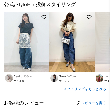
公式/StyleHint投稿スタイリング
Asuka
158cm
Sara
162cm
Jun
サイズ:S
サイズ:M
サイ
スタイリングをもっとみる
お客様のレビュー
レビューを書く