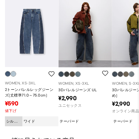
WOMEN, XS-3XL
WOMEN, XS-3XL
WOMEN, S-3X
2トーンバレルレッグジーン
3Dバレルジーンズ UL
3Dバレルジーン
ズ(丈標準71.0～75.0cm)
め)
¥2,990
¥590
¥2,990
ユニセックス
値下げ
オンライン商
シルエ
ワイド
テーパード
テーパード
ット