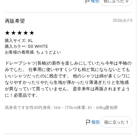
報告
役に立った 0
再販希望
2026/6/13
購入サイズ: XL
購入カラー: 00 WHITE
お客様の着用感: ちょうどよい
ドレープシャツ(長袖)の新作を楽しみにしていたら今年は半袖の
みでした。 仕事用に使いやすくシワも殆ど気にならないとても
いいシャツだったのに残念です。 他のシャツは綿が多くシワに
なりやすかったりやたら生地が厚かったり薄過ぎたりと生地感
が異なっていて買っていません。 是非来年は再販されますよう
に！必需品です。
高身長です
女性
40代
身長: 166 - 170cm
体重: 61 - 65kg
愛知県
報告
役に立った 1