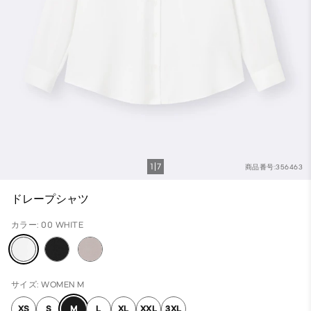
1
7
商品番号:356463
ドレープシャツ
カラー: 00 WHITE
サイズ: WOMEN M
XS
S
M
L
XL
XXL
3XL