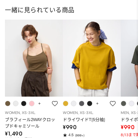
一緒に見られている商品
WOMEN, XS-3XL
WOMEN, XS-3XL
MEN, XS
ブラフィール2WAYクロッ
ドライワイドT(5分袖)
ドライポ
プドキャミソール
¥990
¥990
¥1,490
8/13ま
4.5
(999+)