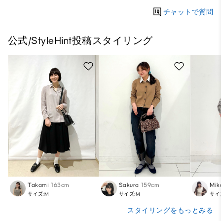
チャットで質問
公式/StyleHint投稿スタイリング
Takami
163cm
Sakura
159cm
Mik
サイズ:M
サイズ:M
サイ
スタイリングをもっとみる