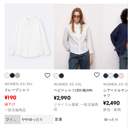
WOMEN, XS-3XL
WOMEN, XS-3XL
WOMEN, XS-3
ドレープシャツ
ベビーシャツ(8分袖)MN
シアードルマ
ャツ
¥190
¥2,990
¥2,490
値下げ
リサイクル素材, 一部店舗商
品
新色・新柄
一部店舗商品
フィッ
ややゆったり
普通
ゆったり
ト