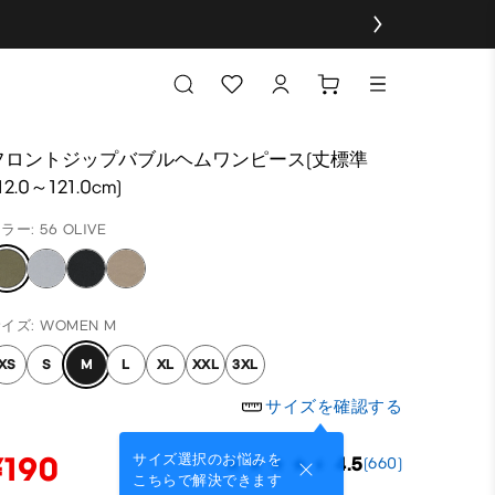
フロントジップバブルヘムワンピース(丈標準
12.0～121.0cm)
ラー: 56 OLIVE
イズ: WOMEN M
XS
S
M
L
XL
XXL
3XL
サイズを確認する
¥190
サイズ選択のお悩みを
4.5
(660)
こちらで解決できます