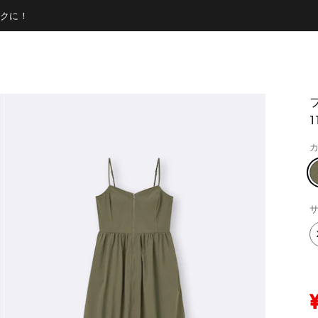
クに！
1
カ
サ