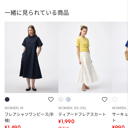
一緒に見られている商品
WOMEN, M
WOMEN, XS-3XL
WOMEN, 
フレアシャツワンピース(半
ティアードフレアスカート
サーキ
袖)
ト
¥1,990
¥1,490
¥990