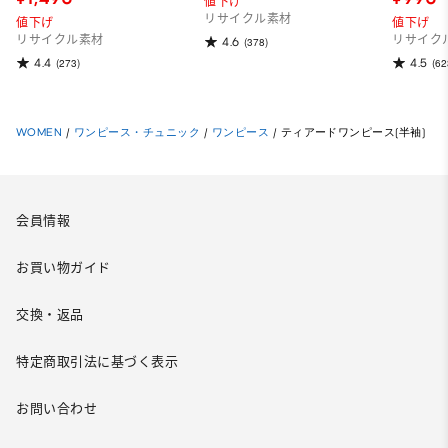
値下げ
リサイクル素材
値下げ
値下げ
リサイクル素材
リサイク
4.6
(378)
4.4
4.5
(273)
(62
WOMEN
/
ワンピース・チュニック
/
ワンピース
/
ティアードワンピース(半袖)
会員情報
お買い物ガイド
交換・返品
特定商取引法に基づく表示
お問い合わせ