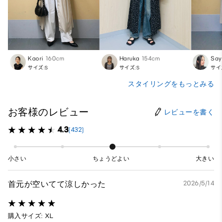
Kaori
160cm
Haruka
154cm
Say
サイズ:S
サイズ:S
サイ
スタイリングをもっとみる
お客様のレビュー
レビューを書く
4.3
(432)
小さい
ちょうどよい
大きい
首元が空いてて涼しかった
2026/5/14
購入サイズ: XL