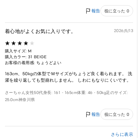
報告
役に立った 0
着心地がよくお気に入りです。
2026/5/13
購入サイズ: M
購入カラー: 31 BEIGE
お客様の着用感: ちょうどよい
163cm、50kgの体型でＭサイズがちょうど良く着られます。 洗
濯を繰り返しても型崩れしません。 しわにもなりにくいです。
さーちゃん
女性
50代
身長: 161 - 165cm
体重: 46 - 50kg
足のサイズ:
25.0cm
神奈川県
報告
役に立った 0
さらに表示