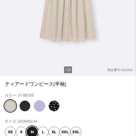
1
8
商品番号:356502
ティアードワンピース(半袖)
カラー: 31 BEIGE
サイズ: WOMEN M
XS
S
M
L
XL
XXL
3XL