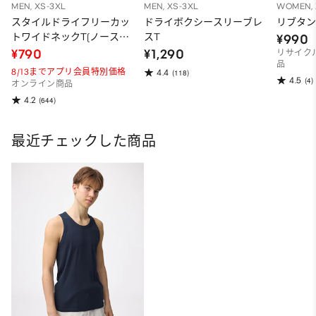
MEN, XS-3XL
MEN, XS-3XL
WOMEN, 
スタイルドライフリーカッ
ドライボクシースリーブレ
リブタン
トワイドネックT(ノースリ
スT
¥990
ーブ)
¥790
¥1,290
リサイク
品
8/13までアプリ会員特別価格
4.4
(118)
4.5
(4)
オンライン商品
4.2
(644)
最近チェックした商品