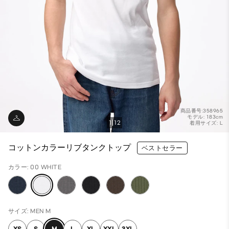
商品番号:358965
モデル: 183cm
1
12
着用サイズ: L
コットンカラーリブタンクトップ
ベストセラー
カラー: 00 WHITE
サイズ: MEN M
XS
S
M
L
XL
XXL
3XL