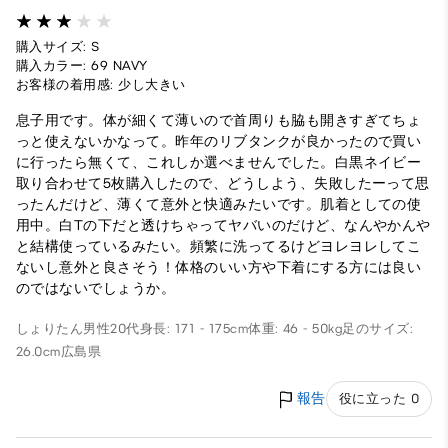
購入サイズ: S
購入カラー: 69 NAVY
お客様の着用感: 少し大きい
息子用です。体が細くて薄いので首周りも脇も開きすぎてちょ
っと使えないかなって。昨年のリブタンクが良かったので買い
に行ったら無くて、これしか選べませんでした。白黒ネイビー
取り合わせて5枚購入したので、どうしよう、失敗したーって思
ったんだけど、薄くて意外と快適みたいです。肌着としての使
用中。白Tの下だと透けちゃってヤバいのだけど、なんやかんや
と結構使っているみたい。頻繁に洗ってるけどヨレヨレしてこ
ないし意外と良さそう！体格のいい方や下着にする方には良い
のではないでしょうか。
しょりたん
男性
20代
身長: 171 - 175cm
体重: 46 - 50kg
足のサイズ:
26.0cm
広島県
報告
役に立った 0