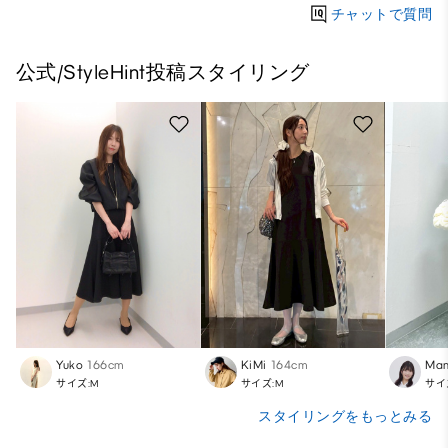
チャットで質問
公式/StyleHint投稿スタイリング
Yuko
166cm
KiMi
164cm
Ma
サイズ:M
サイズ:M
サイ
スタイリングをもっとみる