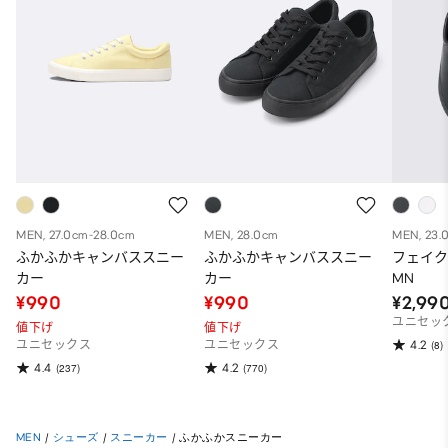
MEN, 27.0cm-28.0cm
MEN, 28.0cm
MEN, 23.
ふかふかキャンバススニー
ふかふかキャンバススニー
フェイ
カー
カー
MN
¥990
¥990
¥2,99
ユニセッ
値下げ
値下げ
4.2
ユニセックス
ユニセックス
(8)
4.4
4.2
(237)
(770)
MEN
/
シューズ
/
スニーカー
/
ふかふかスニーカー