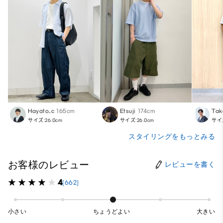
Hayato_c
165cm
Etsuji
174cm
Tak
サイズ:26.0cm
サイズ:26.0cm
サイズ
スタイリングをもっとみる
お客様のレビュー
レビューを書く
4
(662)
小さい
ちょうどよい
大きい