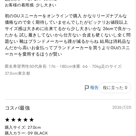
お客様の着用感: 少し大きい
初のGUスニーカーをオンラインで購入 かなりリーズナブルな
価格なので全く期待していませんでしたがビックリお値段以上
サイズ感は大きめに出来てるから少し大きいかな 26cmで良かっ
たかも 試し履きしてないから仕方ない 合皮も硬くないし全く問
題ない 靴はブランドメーカーも踵が減るからね 結局は消耗品な
んだから高いお金払ってブランドメーカーを買うよりGUのスニ
ーカーを愛用するほうが賢い
匿名希望
男性
50代
身長: 176 - 180cm
体重: 66 - 70kg
足のサイズ:
27.0cm
東京都
報告
役に立った 0
コスパ最強
2026/7/25
購入サイズ: 27.0cm
購入カラー: 09 BLACK