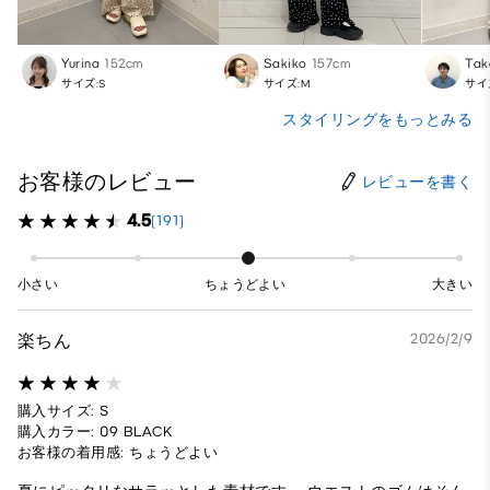
Yurina
152cm
Sakiko
157cm
Tak
サイズ:S
サイズ:M
サイ
スタイリングをもっとみる
お客様のレビュー
レビューを書く
4.5
(191)
小さい
ちょうどよい
大きい
楽ちん
2026/2/9
購入サイズ: S
購入カラー: 09 BLACK
お客様の着用感: ちょうどよい