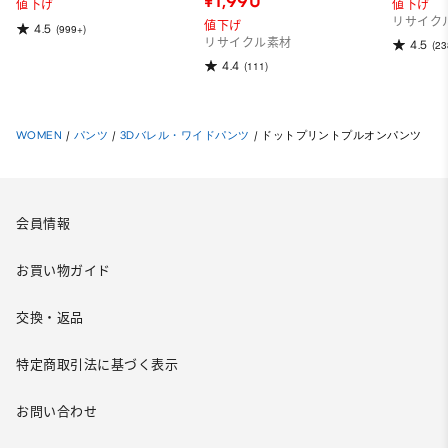
¥1,990
値下げ
値下げ
リサイク
値下げ
4.5
(999+)
リサイクル素材
4.5
(23
4.4
(111)
WOMEN
/
パンツ
/
3Dバレル・ワイドパンツ
/
ドットプリントプルオンパンツ
会員情報
お買い物ガイド
交換・返品
特定商取引法に基づく表示
お問い合わせ