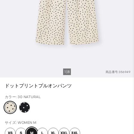
1
8
商品番号:356949
ドットプリントプルオンパンツ
カラー: 30 NATURAL
サイズ: WOMEN M
XS
S
M
L
XL
XXL
3XL