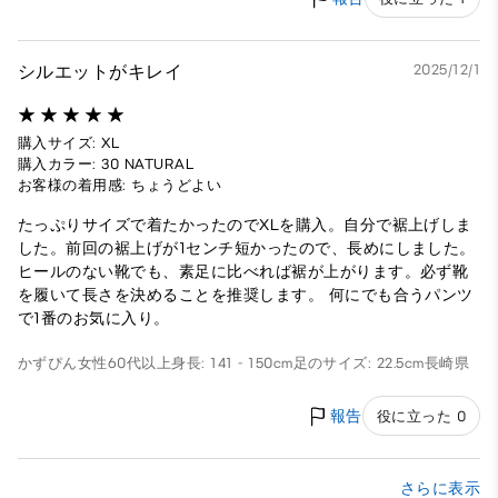
シルエットがキレイ
2025/12/1
購入サイズ: XL
購入カラー: 30 NATURAL
お客様の着用感: ちょうどよい
たっぷりサイズで着たかったのでXLを購入。自分で裾上げしま
した。前回の裾上げが1センチ短かったので、長めにしました。
ヒールのない靴でも、素足に比べれば裾が上がります。必ず靴
を履いて長さを決めることを推奨します。 何にでも合うパンツ
で1番のお気に入り。
かずぴん
女性
60代以上
身長: 141 - 150cm
足のサイズ: 22.5cm
長崎県
報告
役に立った 0
さらに表示