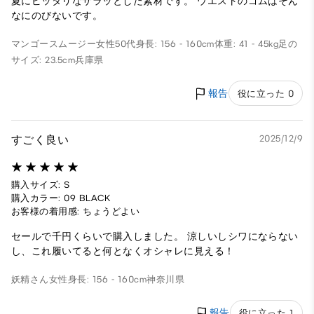
夏にピッタリなサラッとした素材です。 ウエストのゴムはそん
なにのびないです。
マンゴースムージー
女性
50代
身長: 156 - 160cm
体重: 41 - 45kg
足の
サイズ: 23.5cm
兵庫県
報告
役に立った 0
すごく良い
2025/12/9
購入サイズ: S
購入カラー: 09 BLACK
お客様の着用感: ちょうどよい
セールで千円くらいで購入しました。 涼しいしシワにならない
し、これ履いてると何となくオシャレに見える！
妖精さん
女性
身長: 156 - 160cm
神奈川県
報告
役に立った 1