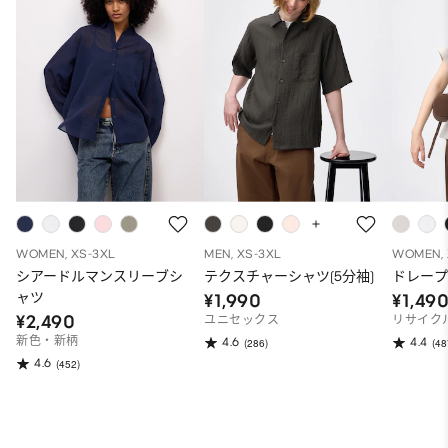
WOMEN, XS-3XL
MEN, XS-3XL
WOMEN, 
シアードルマンスリーブシ
テクスチャーシャツ(5分袖)
ドレープ
ャツ
¥1,990
¥1,49
¥2,490
ユニセックス
リサイク
新色・新柄
4.6
4.4
(286)
(48
4.6
(452)