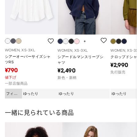
WOMEN, XS-3XL
WOMEN, XS-3XL
WOMEN, XS-3
シアーオーバーサイズシャ
シアードルマンスリーブシ
クロップドシャ
ツRS
ャツ
¥2,990
¥790
¥2,490
先行販売
値下げ
新色・新柄
一部店舗商品
フィッ
ゆったり
ゆったり
ゆったり
ト
一緒に見られている商品