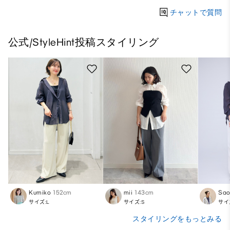
チャットで質問
公式/StyleHint投稿スタイリング
Kumiko
152cm
mii
143cm
Sa
サイズ:L
サイズ:S
サイ
スタイリングをもっとみる