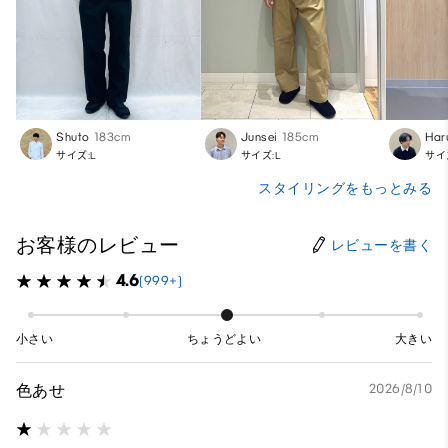
Shuto
183cm
Junsei
185cm
Har
サイズ:L
サイズ:L
サイ
スタイリングをもっとみる
お客様のレビュー
レビューを書く
4.6
(999+)
小さい
ちょうどよい
大きい
色あせ
2026/8/10