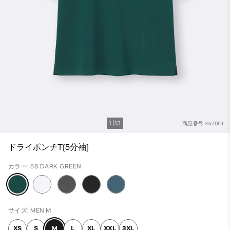
1
13
商品番号:357051
ドライポンチT(5分袖)
カラー: 58 DARK GREEN
サイズ: MEN M
XS
S
M
L
XL
XXL
3XL