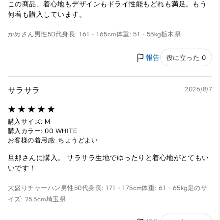
この商品、着心地もデザインもドライ性能もどれも満足。もう
何着も購入しています。
かめさん
男性
50代
身長: 161 - 165cm
体重: 51 - 55kg
栃木県
報告
役に立った 0
サラサラ
2026/8/7
購入サイズ: M
購入カラー: 00 WHITE
お客様の着用感: ちょうどよい
旦那さんに購入。 サラサラ生地でゆったりと着心地がとてもい
いです！
大盛りチャーハン
男性
50代
身長: 171 - 175cm
体重: 61 - 65kg
足のサ
イズ: 25.5cm
埼玉県