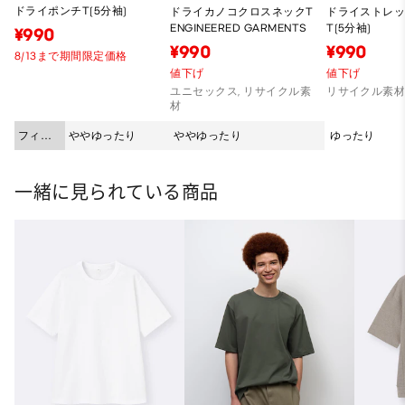
ドライポンチT(5分袖)
ドライカノコクロスネックT
ドライストレ
ENGINEERED GARMENTS
T(5分袖)
¥990
¥990
¥990
8/13まで期間限定価格
値下げ
値下げ
ユニセックス, リサイクル素
リサイクル素
材
フィッ
ややゆったり
ややゆったり
ゆったり
ト
一緒に見られている商品