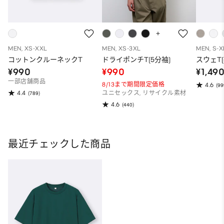
MEN, XS-XXL
MEN, XS-3XL
MEN, S-X
コットンクルーネックT
ドライポンチT(5分袖)
スウェT(
¥990
¥990
¥1,49
一部店舗商品
8/13まで期間限定価格
4.6
(99
4.4
(789)
ユニセックス, リサイクル素材
4.6
(440)
最近チェックした商品