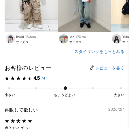
Ibuki
153cm
Ian
170cm
Yuk
サイズ:S
サイズ:S
サイ
スタイリングをもっとみる
お客様のレビュー
レビューを書く
4.5
(74)
小さい
ちょうどよい
大きい
再販して欲しい
2026/2/4
購入サイズ: XL