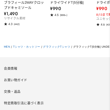
ブラフィール2WAYクロッ
ドライワイドT(5分袖)
ドライポ
プドキャミソール
¥990
¥990
¥1,490
8/13ま
4.5
(999+)
リサイクル素材
ユニセッ
4.3
(442)
4.6
(43
MEN
/
Tシャツ・カットソー
/
グラフィックTシャツ
/
グラフィックT(5分袖) UNDER
会員情報
お買い物ガイド
交換・返品
特定商取引法に基づく表示