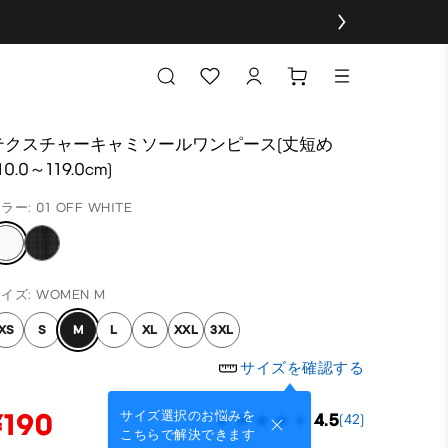
テクスチャーキャミソールワンピース(丈短め
10.0～119.0cm)
ラー: 01 OFF WHITE
イズ: WOMEN M
XS
S
M
L
XL
XXL
3XL
サイズを確認する
¥190
サイズ選択のお悩みを
4.5
(42)
こちらで解決できます