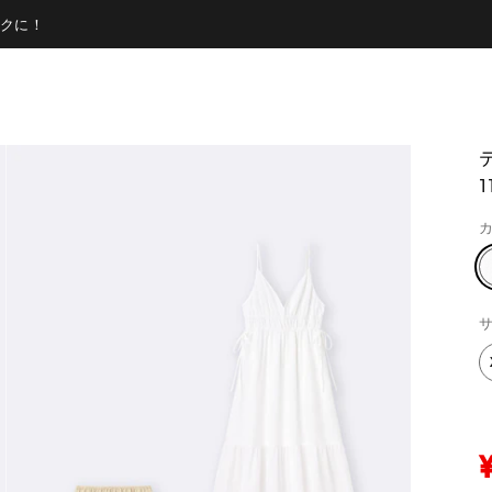
クに！
1
カ
サ