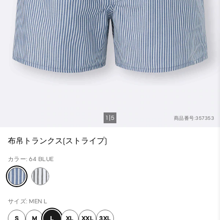
1
5
商品番号:357353
布帛トランクス(ストライプ)
カラー: 64 BLUE
サイズ: MEN L
S
M
L
XL
XXL
3XL