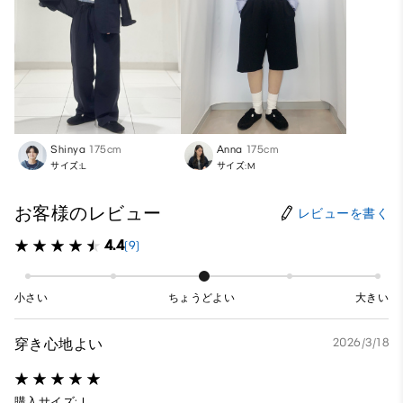
Shinya
175cm
Anna
175cm
サイズ:L
サイズ:M
お客様のレビュー
レビューを書く
4.4
(9)
小さい
ちょうどよい
大きい
穿き心地よい
2026/3/18
購入サイズ: L