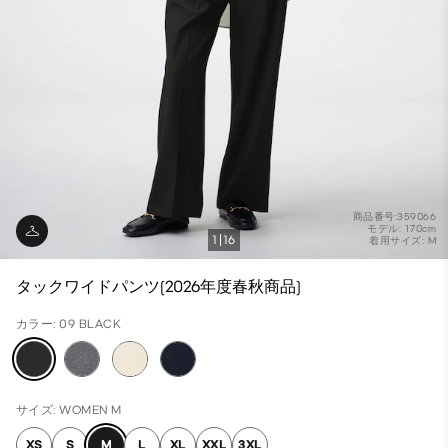
商品番号:359066
モデル: 170cm
1
16
着用サイズ: M
タックワイドパンツ(2026年度春秋商品)
カラー: 09 BLACK
サイズ: WOMEN M
XS
S
M
L
XL
XXL
3XL