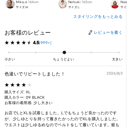
Mika_e
164cm
Natsuki
163cm
Na
サイズ:M
サイズ:L
サイ
スタイリングをもっとみる
お客様のレビュー
レビューを書く
4.5
(999+)
小さい
ちょうどよい
大きい
色違いでリピートしました！
2026/8/3
購入サイズ: XL
購入カラー: 09 BLACK
お客様の着用感: 少し大きい
お店でLとXLを試着しました。Lでもちょうど良かったのです
が、少しゆとりを持って履きたかったのでXLを購入しました。
ウエストは少しゆるめなのでベルトをして履いています。裾も