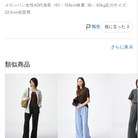
メロンパン
女性
40代
身長: 151 - 155cm
体重: 36 - 40kg
足のサイズ:
22.5cm
佐賀県
報告
役に立った 2
さらに表示
類似商品