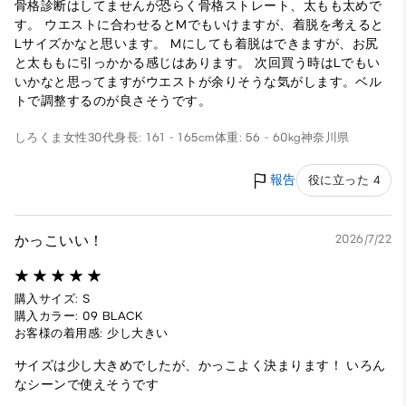
骨格診断はしてませんが恐らく骨格ストレート、太もも太めで
す。 ウエストに合わせるとMでもいけますが、着脱を考えると
Lサイズかなと思います。 Mにしても着脱はできますが、お尻
と太ももに引っかかる感じはあります。 次回買う時はLでもい
いかなと思ってますがウエストが余りそうな気がします。ベル
トで調整するのが良さそうです。
しろくま
女性
30代
身長: 161 - 165cm
体重: 56 - 60kg
神奈川県
報告
役に立った 4
かっこいい！
2026/7/22
購入サイズ: S
購入カラー: 09 BLACK
お客様の着用感: 少し大きい
サイズは少し大きめでしたが、かっこよく決まります！ いろん
なシーンで使えそうです