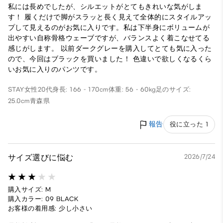
私には長めでしたが、シルエットがとてもきれいな気がしま
す！ 履くだけで脚がスラッと長く見えて全体的にスタイルアッ
プして見えるのがお気に入りです。私は下半身にボリュームが
出やすい自称骨格ウェーブですが、バランスよく着こなせてる
感じがします。 以前ダークグレーを購入してとても気に入った
ので、今回はブラックを買いました！ 色違いで欲しくなるくら
いお気に入りのパンツです。
STAY
女性
20代
身長: 166 - 170cm
体重: 56 - 60kg
足のサイズ:
25.0cm
青森県
報告
役に立った 1
サイズ選びに悩む
2026/7/24
購入サイズ: M
購入カラー: 09 BLACK
お客様の着用感: 少し小さい