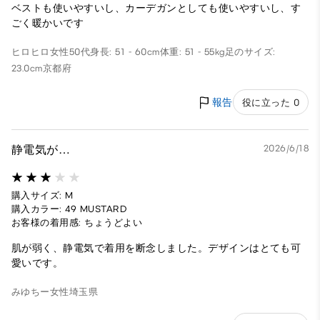
ベストも使いやすいし、カーデガンとしても使いやすいし、す
ごく暖かいです
ヒロヒロ
女性
50代
身長: 51 - 60cm
体重: 51 - 55kg
足のサイズ:
23.0cm
京都府
報告
役に立った 0
静電気が…
2026/6/18
購入サイズ: M
購入カラー: 49 MUSTARD
お客様の着用感: ちょうどよい
肌が弱く、静電気で着用を断念しました。デザインはとても可
愛いです。
みゆちー
女性
埼玉県