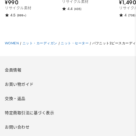
¥990
¥1,49
リサイクル素材
リサイクル素材
リサイク
4.4
(435)
4.5
4
(999+)
(708)
WOMEN
/
ニット・カーディガン
/
ニット・セーター
/
パフニット2ピースカーデ
会員情報
お買い物ガイド
交換・返品
特定商取引法に基づく表示
お問い合わせ