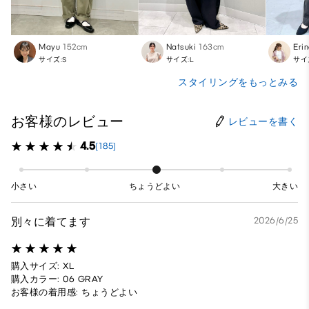
Mayu
152cm
Natsuki
163cm
Eri
サイズ:S
サイズ:L
サイ
スタイリングをもっとみる
お客様のレビュー
レビューを書く
4.5
(185)
小さい
ちょうどよい
大きい
別々に着てます
2026/6/25
購入サイズ: XL
購入カラー: 06 GRAY
お客様の着用感: ちょうどよい