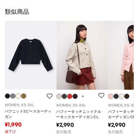
類似商品
WOMEN, XS-3XL
WOMEN, XS-3XL
WOMEN, XS-3
パフニット2ピースカーディ
パフィータッチニットクル
パフィータッ
ガン
ーネックカーディガンCL
カーディガンC
¥1,990
¥2,990
¥2,990
値下げ
先行販売
先行販売