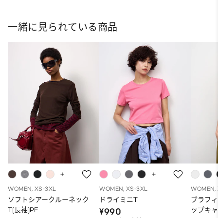
一緒に見られている商品
WOMEN, XS-3XL
WOMEN, XS-3XL
WOMEN, 
ソフトシアークルーネック
ドライミニT
ブラフ
T(長袖)PF
ップキ
¥990