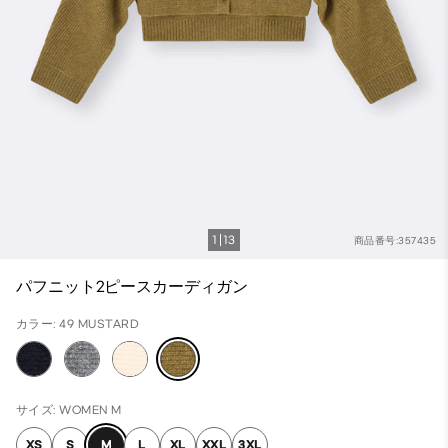
1
13
商品番号:357435
パフニット2ピースカーディガン
カラー: 49 MUSTARD
サイズ: WOMEN M
XS
S
M
L
XL
XXL
3XL