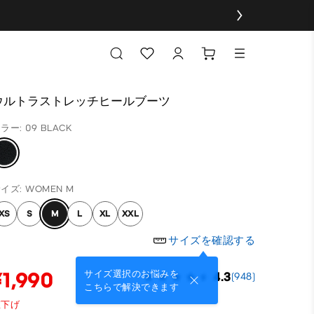
ウルトラストレッチヒールブーツ
ラー: 09 BLACK
イズ: WOMEN M
XS
S
M
L
XL
XXL
サイズを確認する
¥1,990
サイズ選択のお悩みを
4.3
(948)
こちらで解決できます
値下げ