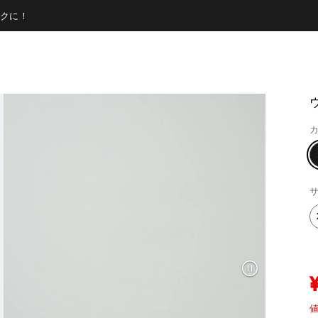
クに！
カ
サ