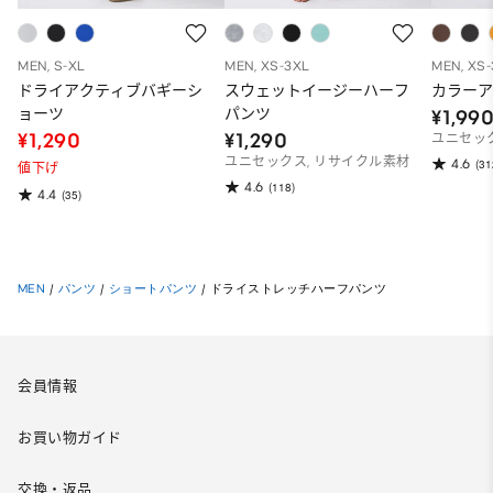
MEN, S-XL
MEN, XS-3XL
MEN, XS
ドライアクティブバギーシ
スウェットイージーハーフ
カラー
ョーツ
パンツ
¥1,99
¥1,290
¥1,290
ユニセッ
ユニセックス, リサイクル素材
4.6
(31
値下げ
4.6
(118)
4.4
(35)
MEN
/
パンツ
/
ショートパンツ
/
ドライストレッチハーフパンツ
会員情報
お買い物ガイド
交換・返品