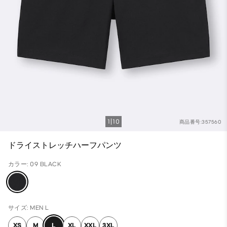
1
10
商品番号:357560
ドライストレッチハーフパンツ
カラー: 09 BLACK
サイズ: MEN L
XS
M
L
XL
XXL
3XL