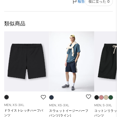
報告
役に立った 0
類似商品
MEN, XS-3XL
MEN, XS-3XL
MEN, S-3XL
ドライストレッチハーフパ
スウェットイージーハーフ
コットンリラ
ンツ
パンツ(ライン)
パンツ