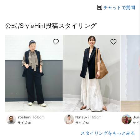
チャットで質問
公式/StyleHint投稿スタイリング
Yoshimi
160cm
Natsuki
163cm
Jun
サイズ:XL
サイズ:M
サイ
スタイリングをもっとみる