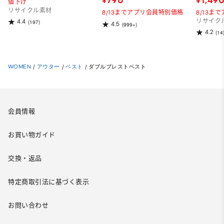
値下げ
リサイクル素材
8/13までアプリ会員特別価格
8/13ま
リサイク
4.4
(197)
4.5
(999+)
4.2
(14
WOMEN
/
アウター
/
ベスト
/
ダブルブレストベスト
会員情報
お買い物ガイド
交換・返品
特定商取引法に基づく表示
お問い合わせ