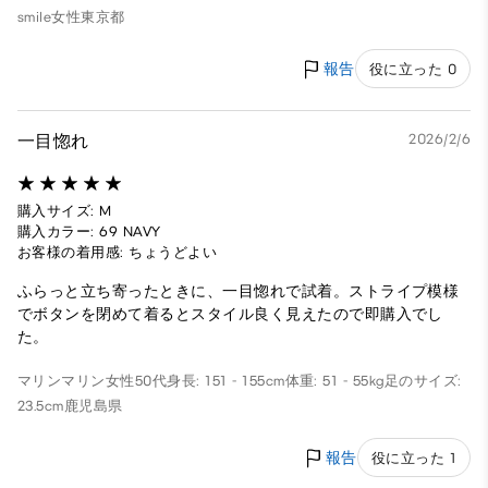
smile
女性
東京都
報告
役に立った 0
一目惚れ
2026/2/6
購入サイズ: M
購入カラー: 69 NAVY
お客様の着用感: ちょうどよい
ふらっと立ち寄ったときに、一目惚れで試着。ストライプ模様
でボタンを閉めて着るとスタイル良く見えたので即購入でし
た。
マリンマリン
女性
50代
身長: 151 - 155cm
体重: 51 - 55kg
足のサイズ:
23.5cm
鹿児島県
報告
役に立った 1