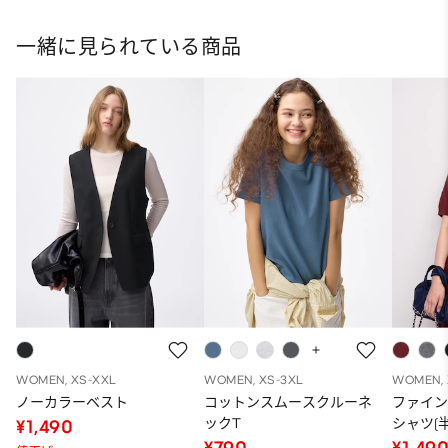
ト
一緒に見られている商品
WOMEN, XS-XXL
WOMEN, XS-3XL
WOMEN, 
ノーカラーベスト
コットンスムースクルーネ
ファイ
ックT
シャツ(半
¥1,490
¥790
¥1,49