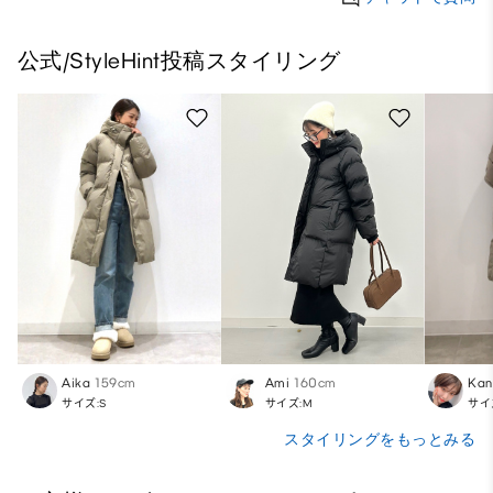
公式/StyleHint投稿スタイリング
Aika
159cm
Ami
160cm
Kan
サイズ:S
サイズ:M
サイ
スタイリングをもっとみる