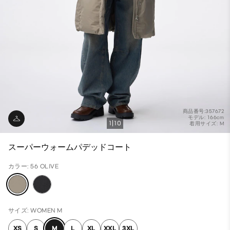
商品番号:357672
モデル: 166cm
1
10
着用サイズ: M
スーパーウォームパデッドコート
カラー: 56 OLIVE
サイズ: WOMEN M
XS
S
M
L
XL
XXL
3XL