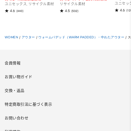
ユニセッ
ユニセックス, リサイクル素材
リサイクル素材
4.6
(12
4.6
4.5
(440)
(532)
WOMEN
/
アウター
/
ウォームパデッド（WARM PADDED）・中わたアウター
/
会員情報
お買い物ガイド
交換・返品
特定商取引法に基づく表示
お問い合わせ