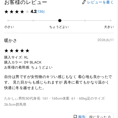
お客様のレビュー
レビューを書く
4.2
(136)
小さい
ちょうどよい
大きい
暖かさ
2026/6/11
購入サイズ: XL
購入カラー: 09 BLACK
お客様の着用感: ちょうどよい
自分は男ですが女性物のキツい感じもなく 着心地も良かったで
す。 見た目からも感じられますが 真冬に着てもかなり温かく
快適に冬を越せました。
たかしぃ
男性
50代
身長: 161 - 165cm
体重: 61 - 65kg
足のサイズ:
26.5cm
群馬県
報告
役に立った 0