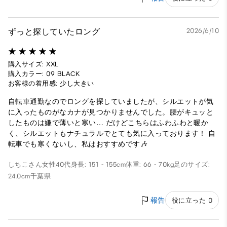
ずっと探していたロング
2026/6/10
購入サイズ: XXL
購入カラー: 09 BLACK
お客様の着用感: 少し大きい
自転車通勤なのでロングを探していましたが、シルエットが気
に入ったものがなカナが見つかりませんでした。腰がキュッと
したものは嫌で薄いと寒い… だけどこちらはふわふわと暖か
く、シルエットもナチュラルでとても気に入っております！ 自
転車でも寒くないし、私はおすすめです🎶
しちこさん
女性
40代
身長: 151 - 155cm
体重: 66 - 70kg
足のサイズ:
24.0cm
千葉県
報告
役に立った 0