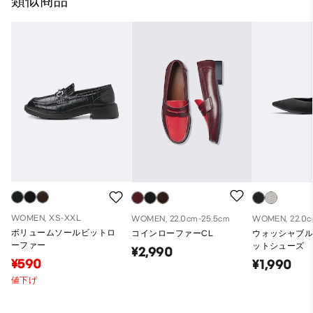
類似商品
WOMEN, XS-XXL
WOMEN, 22.0cm-25.5cm
WOMEN, 22.0c
ボリュームソールビットロ
コインローファーCL
ウォッシャブ
ーファー
ットシューズ
¥2,990
¥590
¥1,990
値下げ