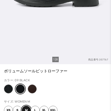
1
8
商品番号:357767
ボリュームソールビットローファー
カラー: 09 BLACK
サイズ: WOMEN M
XS
S
M
L
XL
XXL