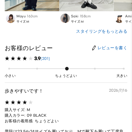
Mayu
163cm
Saki
158cm
Ami
サイズ:M
サイズ:M
サイ
スタイリングをもっとみる
お客様のレビュー
レビューを書く
3.9
(201)
小さい
ちょうどよい
大きい
歩きやすいです！
2026/7/16
購入サイズ: M
購入カラー: 09 BLACK
お客様の着用感: ちょうどよい
普段は23.5か24サイズを履いており、Mで靴下を履いて丁度良