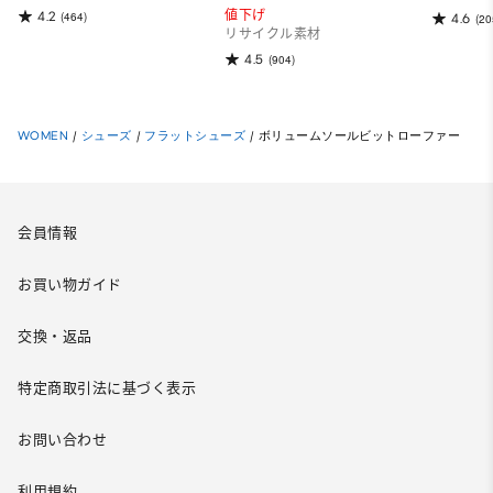
値下げ
4.2
(464)
4.6
(20
リサイクル素材
4.5
(904)
WOMEN
/
シューズ
/
フラットシューズ
/
ボリュームソールビットローファー
会員情報
お買い物ガイド
交換・返品
特定商取引法に基づく表示
お問い合わせ
利用規約