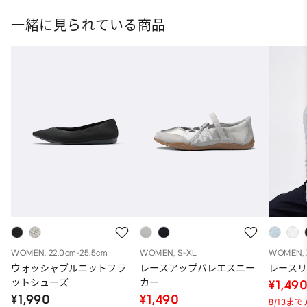
一緒に見られている商品
WOMEN, 22.0cm-25.5cm
WOMEN, S-XL
WOMEN, 
ウォッシャブルニットフラ
レースアップバレエスニー
レース
ットシューズ
カー
¥1,49
¥1,990
¥1,490
8/13ま