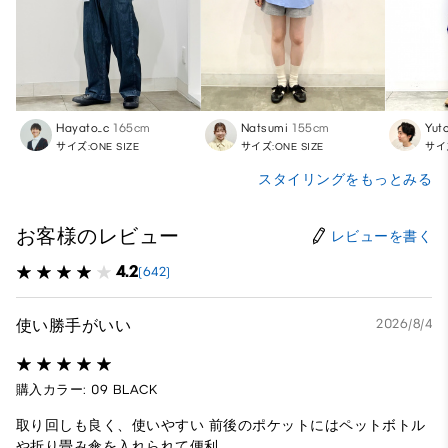
Hayato_c
165cm
Natsumi
155cm
Yut
サイズ:ONE SIZE
サイズ:ONE SIZE
サイズ
スタイリングをもっとみる
お客様のレビュー
レビューを書く
4.2
(642)
使い勝手がいい
2026/8/4
購入カラー: 09 BLACK
取り回しも良く、使いやすい 前後のポケットにはペットボトル
や折り畳み傘を入れられて便利