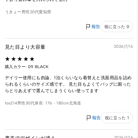
うきょー
男性
20代
愛知県
報告
役に立った 0
見た目より大容量
2026/7/16
購入カラー: 09 BLACK
デイリー使用にも勿論、1泊くらいなら着替えと洗面用品を詰め
られるくらいのサイズ感です。 見た目もよくてバッグに困った
らとりあえずで選んでしまうくらい使ってます
tas214
男性
30代
身長: 176 - 180cm
北海道
報告
役に立った 1
2026/7/16