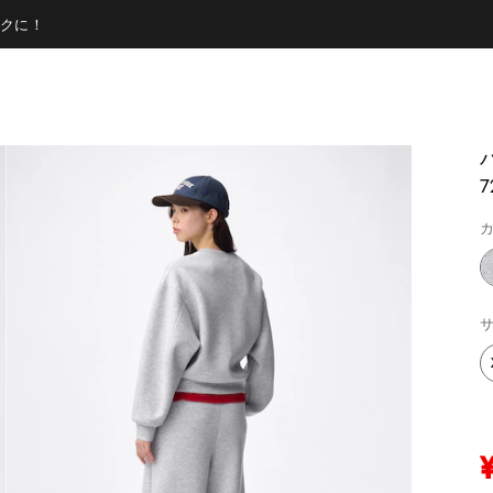
クに！
7
カ
サ