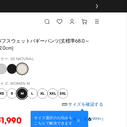
パフスウェットバギーパンツ(丈標準68.0～
2.0cm)
ラー: 30 NATURAL
イズ: WOMEN M
XS
S
M
L
XL
XXL
3XL
サイズを確認する
¥1,990
サイズ選択のお悩みを
4.6
(999+)
こちらで解決できます