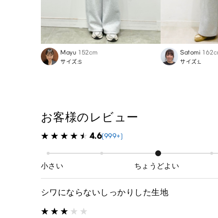
Mayu
152cm
Satomi
162
サイズ:S
サイズ:L
お客様のレビュー
4.6
(999+)
小さい
ちょうどよい
シワにならないしっかりした生地