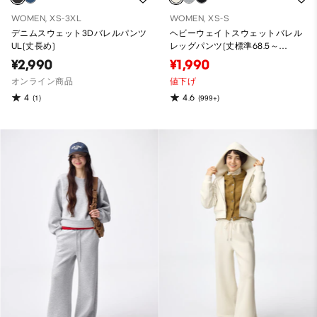
WOMEN, XS-3XL
WOMEN, XS-S
デニムスウェット3Dバレルパンツ
ヘビーウェイトスウェットバレル
UL(丈長め)
レッグパンツ(丈標準68.5～
72.5cm)
¥2,990
¥1,990
オンライン商品
値下げ
4
4.6
(1)
(999+)