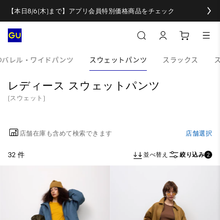
【本日8/6(木)まで】アプリ会員特別価格商品をチェック
Dバレル・ワイドパンツ
スウェットパンツ
スラックス
レディース スウェットパンツ
(スウェット)
店舗在庫も含めて検索できます
店舗選択
32 件
並べ替え
絞り込み
2