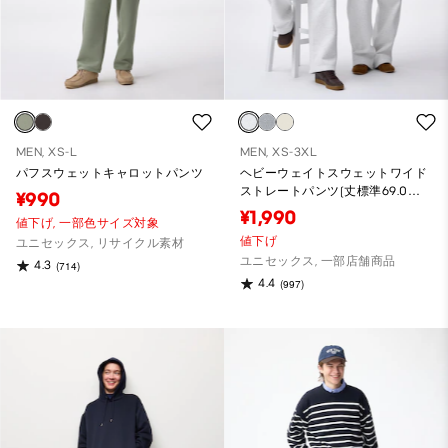
MEN, XS-L
MEN, XS-3XL
パフスウェットキャロットパンツ
ヘビーウェイトスウェットワイド
ストレートパンツ(丈標準69.0～
¥990
73.0cm)
¥1,990
値下げ,
一部色サイズ対象
値下げ
ユニセックス, リサイクル素材
ユニセックス, 一部店舗商品
4.3
(714)
4.4
(997)