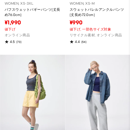
WOMEN, XS-3XL
WOMEN, XS-M
パフスウェットバギーパンツ(丈長
スウェットバレルアンクルパンツ
め76.0cm)
(丈長め72.0cm)
¥1,990
¥990
値下げ
値下げ,
一部色サイズ対象
オンライン商品
リサイクル素材, オンライン商品
4.5
4.4
(73)
(54)