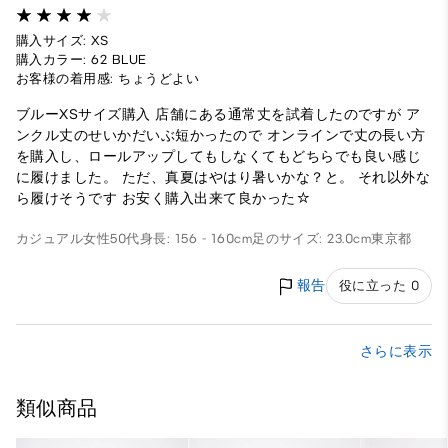
購入サイズ: XS
購入カラー: 62 BLUE
お客様の着用感: ちょうどよい
ブルーXSサイズ購入 店舗にある通常丈を試着したのですが ア
ンクル丈のせいかだいぶ短かったので オンラインで丈の長い方
を購入し、ロールアップしてもしなくてもどちらでも良い感じ
に履けました。 ただ、真夏はやはり暑いかな？と。 それ以外な
ら履けそうです お安く購入出来て良かった☆
カジュアル
女性
50代
身長: 156 - 160cm
足のサイズ: 23.0cm
東京都
報告
役に立った 0
さらに表示
類似商品