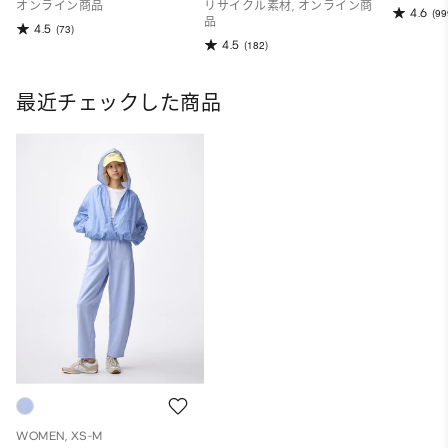
オンライン商品
リサイクル素材, オンライン商
4.6
(99
品
4.5
(73)
4.5
(182)
最近チェックした商品
WOMEN, XS-M