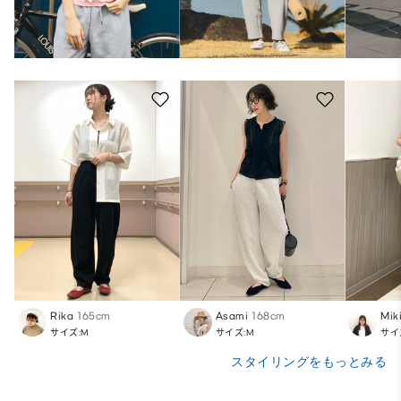
Rika
165cm
Asami
168cm
Mik
サイズ:M
サイズ:M
サイ
スタイリングをもっとみる