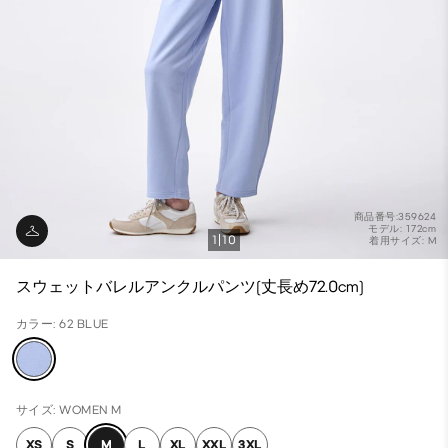
商品番号:359624
モデル: 172cm
1
10
着用サイズ: M
スウェットバレルアンクルパンツ(丈長め72.0cm)
カラー: 62 BLUE
サイズ: WOMEN M
XS
S
M
L
XL
XXL
3XL