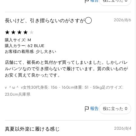
報告
役に立った 0
長いけど、引き摺らないのがさすが◯
2026/8/6
購入サイズ: M
購入カラー: 62 BLUE
お客様の着用感: 少し大きい
店舗にて、裾長めと気付かず買ってしまいました。しかしバレ
ルパンツなので引き摺らないで履けています。質の良いものが
お安く買えて良かったです。
v ＾ω＾ v
女性
30代
身長: 156 - 160cm
体重: 51 - 55kg
足のサイズ:
23.0cm
兵庫県
報告
役に立った 0
真夏以外楽に履ける感じ
2026/8/4